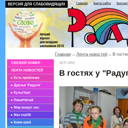
Главная
Карта сайта
Контак
ВЕРСИЯ ДЛЯ СЛАБОВИДЯЩИХ
Главная
Лента новостей
В гостях
СВЕЖИЙ НОМЕР
18.07.2014
ЛЕНТА НОВОСТЕЙ
В гостях у "Раду
Есть проблема
Друзья 'Радуги'
КультУра!
ПишиЧитай
Мир вокруг нас
МастерОК
Коми край