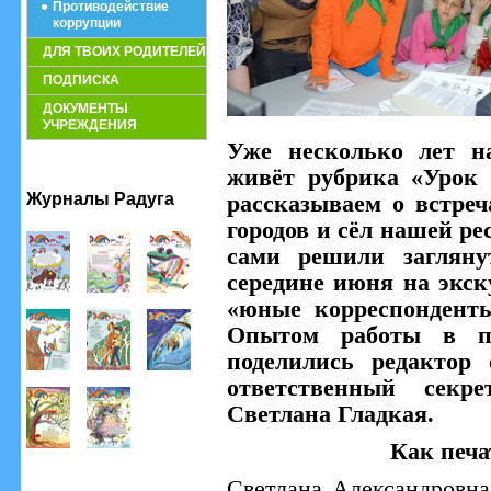
Противодействие
коррупции
ДЛЯ ТВОИХ РОДИТЕЛЕЙ
ПОДПИСКА
ДОКУМЕНТЫ
УЧРЕЖДЕНИЯ
Уже несколько лет н
живёт рубрика «Урок 
Журналы Радуга
рассказываем о встре
городов и сёл нашей ре
сами решили загляну
середине июня на экс
«юные корреспонденты
Опытом работы в п
поделились редактор
ответственный секр
Светлана Гладкая.
Как печа
Светлана Александровна