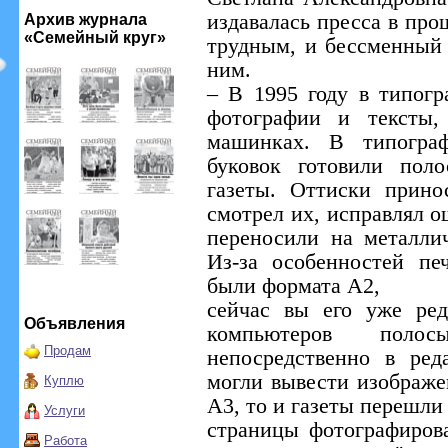
издавалась пресса в про
Архив журнала
«Семейный круг»
трудным, и бессменный 
ним.
– В 1995 году в типог
фотографии и тексты,
машинках. В типогра
буковок готовили пол
газеты. Оттиски прино
смотрел их, исправлял 
переносили на металли
Из-за особенностей пе
были формата А2,
сейчас вы его уже ред
Объявления
компьютеров полос
Продам
непосредственно в ре
могли вывести изображе
Куплю
А3, то и газеты перешли
Услуги
страницы фотографиров
Работа