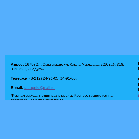
Адрес:
167982, г. Сыктывкар, ул. Карла Маркса, д. 229, каб. 318,
319, 320, «Радуга»
Телефон:
(8-212) 24-91-05, 24-91-06.
E-mail:
radugnie@mail.ru
Журнал выходит один раз в месяц. Распространяется на
территории Республики Коми.