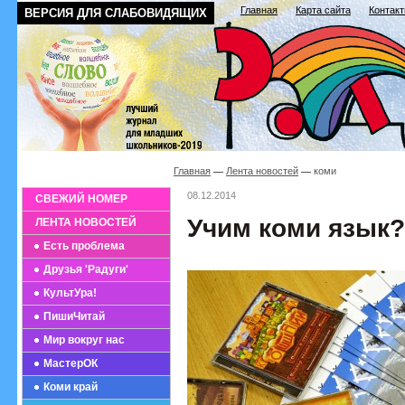
Главная
Карта сайта
Контак
ВЕРСИЯ ДЛЯ СЛАБОВИДЯЩИХ
Главная
Лента новостей
коми
08.12.2014
СВЕЖИЙ НОМЕР
Учим коми язык?
ЛЕНТА НОВОСТЕЙ
Есть проблема
Друзья 'Радуги'
КультУра!
ПишиЧитай
Мир вокруг нас
МастерОК
Коми край