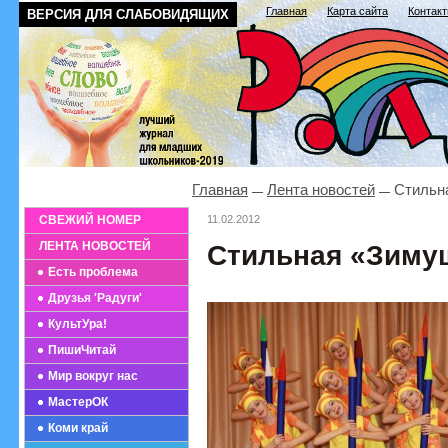
Главная
Карта сайта
Контак
ВЕРСИЯ ДЛЯ СЛАБОВИДЯЩИХ
Главная
Лента новостей
Стильн
СВЕЖИЙ НОМЕР
11.02.2012
ЛЕНТА НОВОСТЕЙ
Стильная «Зиму
Есть проблема
Друзья 'Радуги'
КультУра!
ПишиЧитай
Мир вокруг нас
МастерОК
Коми край