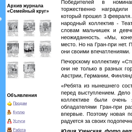
Победителей в номина
Архив журнала
торжественно наградили
«Семейный круг»
который прошел 3 февраля.
народный коллектив - Теа
словам мальчишек и девч
неожиданность. «Мы, коне
место. Но на Гран-при нет.
они своими впечатлениями.
Печорскому коллективу «Ст
они не только в разных го
Австрии, Германии, Финлян
«Ребята из нынешнего сос
перед выступлением. Дело 
Объявления
коллективе были очень 
Продам
обладателями Гран-при ра
Куплю
впервые. Поэтому новая по
радуется за своих подопеч
Услуги
Работа
Юлия Узенская, фото авт