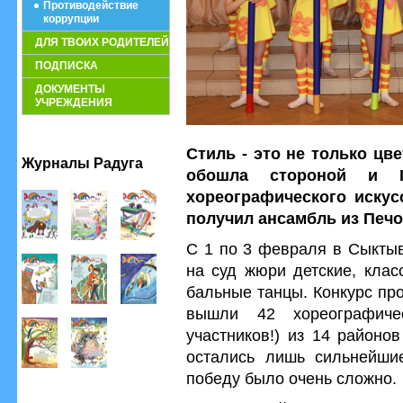
Противодействие
коррупции
ДЛЯ ТВОИХ РОДИТЕЛЕЙ
ПОДПИСКА
ДОКУМЕНТЫ
УЧРЕЖДЕНИЯ
Стиль - это не только цв
Журналы Радуга
обошла стороной и IV
хореографического искус
получил ансамбль из Печ
С 1 по 3 февраля в Сыкты
на суд жюри детские, клас
бальные танцы. Конкурс про
вышли 42 хореографиче
участников!) из 14 районо
остались лишь сильнейшие
победу было очень сложно.