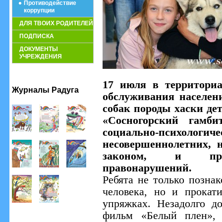
Противодействие
коррупции
ДЛЯ ТВОИХ РОДИТЕЛЕЙ
ПОДПИСКА
ДОКУМЕНТЫ
УЧРЕЖДЕНИЯ
17 июля в территориа
Журналы Радуга
обслуживания населен
собак породы хаски де
«Сосногорский гамби
социально-психоло
несовершеннолетних, 
законом, и проф
правонарушений.
Ребята не только позна
человека, но и прокат
упряжках. Незадолго д
фильм «Белый плен», 