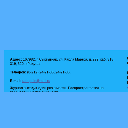
Адрес:
167982, г. Сыктывкар, ул. Карла Маркса, д. 229, каб. 318,
319, 320, «Радуга»
Телефон:
(8-212) 24-91-05, 24-91-06.
E-mail:
radugnie@mail.ru
Журнал выходит один раз в месяц. Распространяется на
территории Республики Коми.