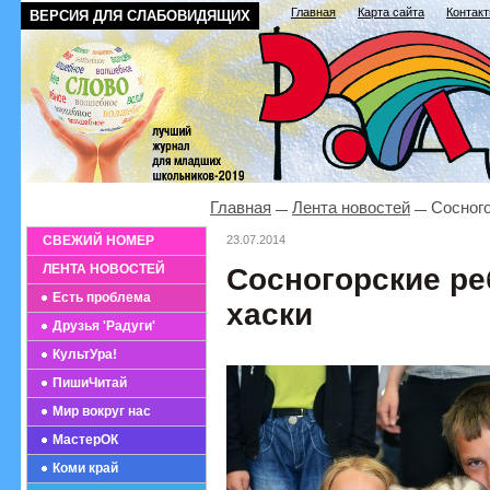
Главная
Карта сайта
Контак
ВЕРСИЯ ДЛЯ СЛАБОВИДЯЩИХ
Главная
Лента новостей
Сосного
СВЕЖИЙ НОМЕР
23.07.2014
ЛЕНТА НОВОСТЕЙ
Сосногорские реб
Есть проблема
хаски
Друзья 'Радуги'
КультУра!
ПишиЧитай
Мир вокруг нас
МастерОК
Коми край