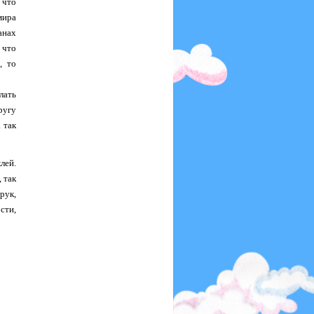
 что
мира
анах
 что
, то
лать
ругу
 так
лей.
 так
рук,
сти,