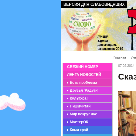
ВЕРСИЯ ДЛЯ СЛАБОВИДЯЩИХ
Главная
Ле
07.02.2014
СВЕЖИЙ НОМЕР
Ска
ЛЕНТА НОВОСТЕЙ
Есть проблема
Друзья 'Радуги'
КультУра!
ПишиЧитай
Мир вокруг нас
МастерОК
Коми край