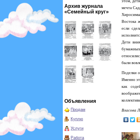
этом, дет
Архив журнала
мечта Сад
«Семейный круг»
Хиросимы
Востока ж
если сдел
исполнитс
Дети вни
бумажных
относилис
были вовл
Поделки о
Именно эт
как соде
воображен
коллектив
Объявления
Продам
Власова 
Куплю
Услуги
Работа