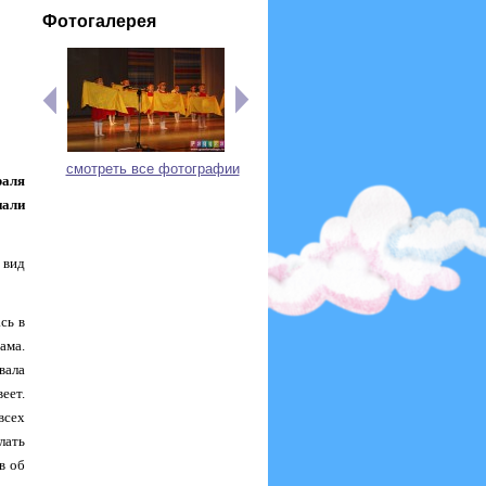
Фотогалерея
смотреть все фотографии
раля
нали
 вид
сь в
ама.
вала
еет.
всех
лать
в об