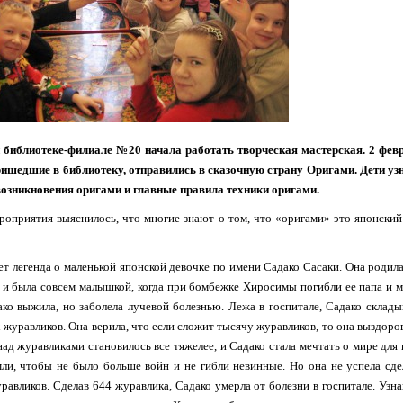
 библиотеке-филиале №20 начала работать творческая мастерская. 2 фев
ришедшие в библиотеку, отправились в сказочную страну Оригами. Дети уз
озникновения оригами и главные правила техники оригами.
роприятия выяснилось, что многие знают о том, что «оригами» это японский
т легенда о маленькой японской девочке по имени Садако Сасаки. Она родила
 и была совсем малышкой, когда при бомбежке Хиросимы погибли ее папа и м
ко выжила, но заболела лучевой болезнью. Лежа в госпитале, Садако склады
журавликов. Она верила, что если сложит тысячу журавликов, то она выздоров
над журавликами становилось все тяжелее, и Садако стала мечтать о мире для 
ли, чтобы не было больше войн и не гибли невинные. Но она не успела сде
равликов. Сделав 644 журавлика, Садако умерла от болезни в госпитале. Узна