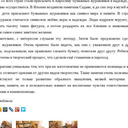
и со всех стран стали присылать в Хиросиму бумажных журавликов в надежде,
ако осуществится. В Японии воздвигли памятник Садако, и до сих пор в музей 
 дети присылают бумажных журавликов как символ мира и памяти. В стр
уравль считается символом любви, веры и надежды. Люди издревле веруют,
ать тысячу таких фигурок, а потом раздарить их все близким и знакомым
я самое-самое заветное желание.
мательно, с интересом слушали эту легенду. Затем было предложено сде
 журавликов. Очень приятно было видеть, как они с уважением друг к д
ь, подсказывали, как правильно сложить бумагу, помогали друг другу. Ребята
ечены в творческий процесс, что сделали ещё стаканчик и пароход.
ригами уникальны тем, что при их изготовлении не применяются ножницы и к
о отличает оригами от других видов творчества. Такие занятия очень полезны,
йствуют не только развитию образного мышления, мелкой моторики 
ия, памяти, но и положительно влияют на воспитание чувства ответственно
изма и взаимопомощи.
Людмила