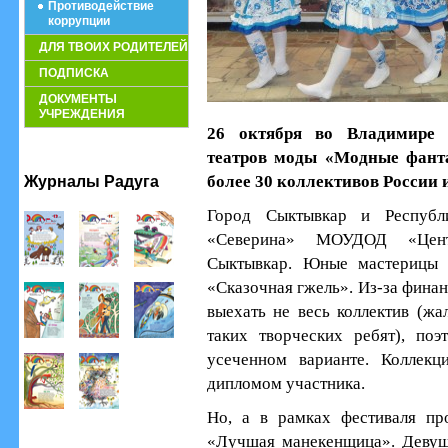
Противодействие
коррупции
ДЛЯ ТВОИХ РОДИТЕЛЕЙ
ПОДПИСКА
ДОКУМЕНТЫ
УЧРЕЖДЕНИЯ
26 октября во Владимире с
театров моды «Модные фанта
более 30 коллективов России 
Журналы Радуга
Город Сыктывкар и Республ
«Северина» МОУДОД «Центр
Сыктывкар. Юные мастерицы 
«Сказочная гжель». Из-за фина
выехать не весь коллектив (жа
таких творческих ребят), поэ
усеченном варианте. Коллек
дипломом участника.
Но, а в рамках фестиваля пр
«Лучшая манекенщица». Девуш