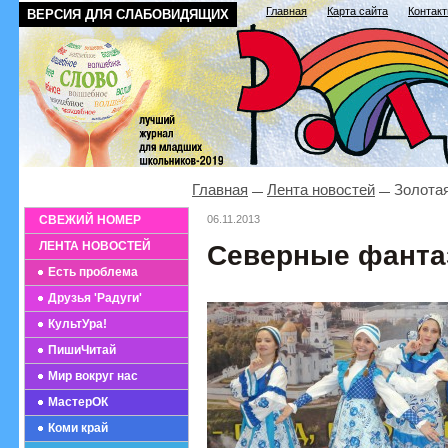
Главная
Карта сайта
Контак
ВЕРСИЯ ДЛЯ СЛАБОВИДЯЩИХ
Главная
Лента новостей
Золотая
СВЕЖИЙ НОМЕР
06.11.2013
ЛЕНТА НОВОСТЕЙ
Северные фанта
Есть проблема
Друзья 'Радуги'
КультУра!
ПишиЧитай
Мир вокруг нас
МастерОК
Коми край