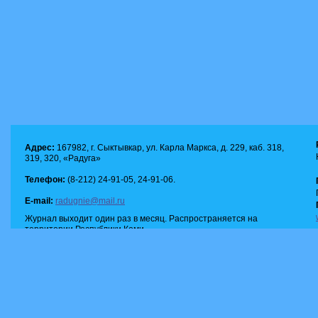
Адрес:
167982, г. Сыктывкар, ул. Карла Маркса, д. 229, каб. 318,
319, 320, «Радуга»
Телефон:
(8-212) 24-91-05, 24-91-06.
E-mail:
radugnie@mail.ru
Журнал выходит один раз в месяц. Распространяется на
территории Республики Коми.