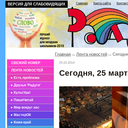
Главная
Карта сайта
Контак
ВЕРСИЯ ДЛЯ СЛАБОВИДЯЩИХ
Главная
Лента новостей
Сегодня,
СВЕЖИЙ НОМЕР
25.03.2014
ЛЕНТА НОВОСТЕЙ
Сегодня, 25 марта
Есть проблема
Друзья 'Радуги'
КультУра!
ПишиЧитай
Мир вокруг нас
МастерОК
Коми край