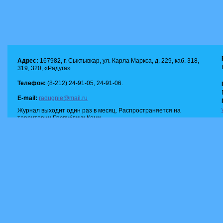
Адрес:
167982, г. Сыктывкар, ул. Карла Маркса, д. 229, каб. 318,
319, 320, «Радуга»
Телефон:
(8-212) 24-91-05, 24-91-06.
E-mail:
radugnie@mail.ru
Журнал выходит один раз в месяц. Распространяется на
территории Республики Коми.