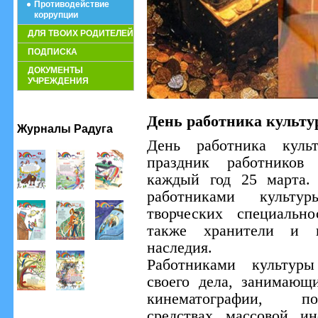
Противодействие
коррупции
ДЛЯ ТВОИХ РОДИТЕЛЕЙ
ПОДПИСКА
ДОКУМЕНТЫ
УЧРЕЖДЕНИЯ
День работника культу
Журналы Радуга
День работника куль
праздник работников
каждый год 25 марта.
работниками культу
творческих специально
также хранители и по
наследия.
Работниками культуры
своего дела, занимающи
кинематографии, по
средствах массовой ин