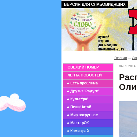
ВЕРСИЯ ДЛЯ СЛАБОВИДЯЩИХ
Главная
Ле
04.09.2014
СВЕЖИЙ НОМЕР
Рас
ЛЕНТА НОВОСТЕЙ
Есть проблема
Оли
Друзья 'Радуги'
КультУра!
ПишиЧитай
Мир вокруг нас
МастерОК
Коми край