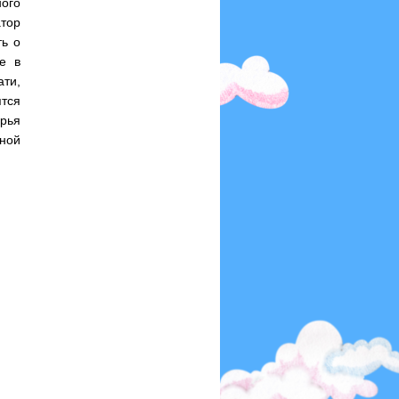
ного
тор
ть о
е в
ати,
тся
арья
ной