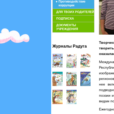
Противодействие
коррупции
ДЛЯ ТВОИХ РОДИТЕЛЕЙ
ПОДПИСКА
ДОКУМЕНТЫ
УЧРЕЖДЕНИЯ
Творче
Журналы Радуга
творить
оказала
Междуна
Респуб
изображе
регионов
нее вкл
подводно
поэзии и
видам по
Ежегодн