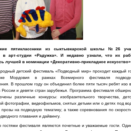
ские пятиклассники из сыктывкарской школы №26 уча
 в арт-студии «Радужка». И недавно узнали, что их раб
сь лучшей в номинации «Декоративно-прикладное искусство»
родный детский фестиваль «Подводный мир» проходит каждый го
лике Мордовия в рамках Всемирного фестиваля подводн
ния. В прошлом году он объединил более пяти тысяч ребят изо 
 России и девяти стран зарубежья. Программа фестиваля обширн
ючены различные конкурсы: изобразительного творчества, детс
й фотографии, видеофильмов, снятых детьми или о детях под во
 прозы на подводную тематику; а также соревнования по скорос
дводного плавания и дайвингу.
о гостями фестиваля являются почетные и уважаемые гости. Оди