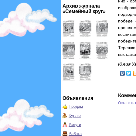
них - о
Архив журнала
изображ
«Семейный круг»
подводн
победе 
прошлом 
воспита
победит
Терешко
выставки
Юлия Уз
Комме
Объявления
Оставить
Продам
Куплю
Услуги
Работа