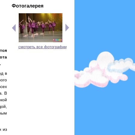
Фотогалерея
смотреть все фотографии
тся
ота
.
д в
ого
всех
а. В
кой
дой,
тным
н из