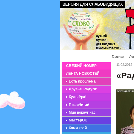
ВЕРСИЯ ДЛЯ СЛАБОВИДЯЩИХ
Главная
Ле
11.02.2012
СВЕЖИЙ НОМЕР
«Ра
ЛЕНТА НОВОСТЕЙ
Есть проблема
Друзья 'Радуги'
КультУра!
ПишиЧитай
Мир вокруг нас
МастерОК
Коми край