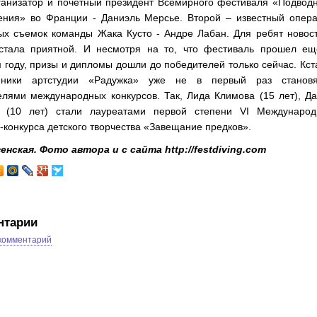
рганизатор и почетный президент Всемирного фестиваля «Подвод
ения» во Франции - Даниэль Мерсье. Второй – известный опера
ых съемок команды Жака Кусто - Андре Лабан. Для ребят новос
стала приятной. И несмотря на то, что фестиваль прошел ещ
году, призы и дипломы дошли до победителей только сейчас. Кст
нники артстудии «Радужка» уже не в первый раз становя
елями международных конкурсов. Так, Лида Климова (15 лет), Д
 (10 лет) стали лауреатами первой степени VI Международ
-конкурса детского творчества «Завещание предков».
енская. Фото автора и с сайта http://festdiving.com
нтарии
 комментарий