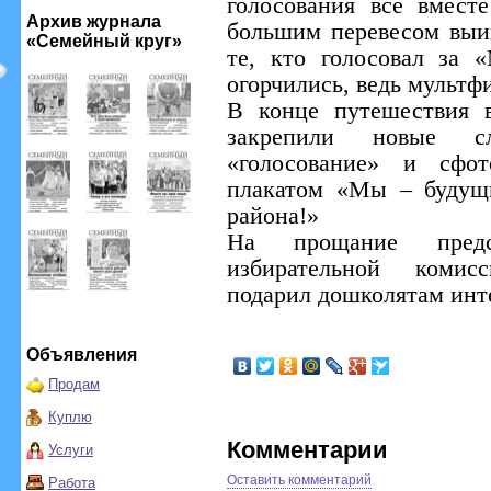
голосования все вмест
Архив журнала
большим перевесом выи
«Семейный круг»
те, кто голосовал за 
огорчились, ведь мультф
В конце путешествия 
закрепили новые сл
«голосование» и сфот
плакатом «Мы – будущи
района!»
На прощание предст
избирательной комис
подарил дошколятам инт
Объявления
Продам
Куплю
Комментарии
Услуги
Оставить комментарий
Работа