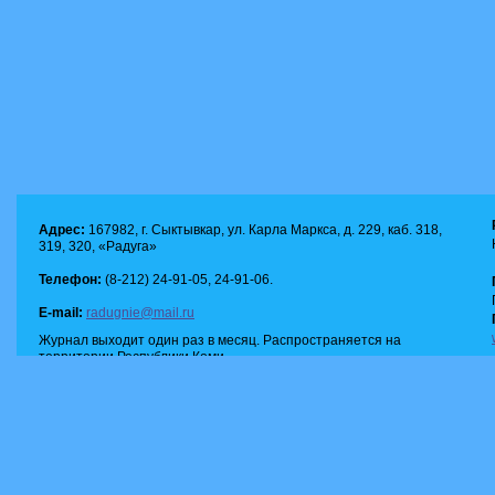
Адрес:
167982, г. Сыктывкар, ул. Карла Маркса, д. 229, каб. 318,
319, 320, «Радуга»
Телефон:
(8-212) 24-91-05, 24-91-06.
E-mail:
radugnie@mail.ru
Журнал выходит один раз в месяц. Распространяется на
территории Республики Коми.