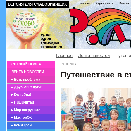
Главная
Карта сайта
Контак
ВЕРСИЯ ДЛЯ СЛАБОВИДЯЩИХ
Главная
Лента новостей
Путешес
СВЕЖИЙ НОМЕР
09.04.2014
ЛЕНТА НОВОСТЕЙ
Путешествие в с
Есть проблема
Друзья 'Радуги'
КультУра!
ПишиЧитай
Мир вокруг нас
МастерОК
Коми край