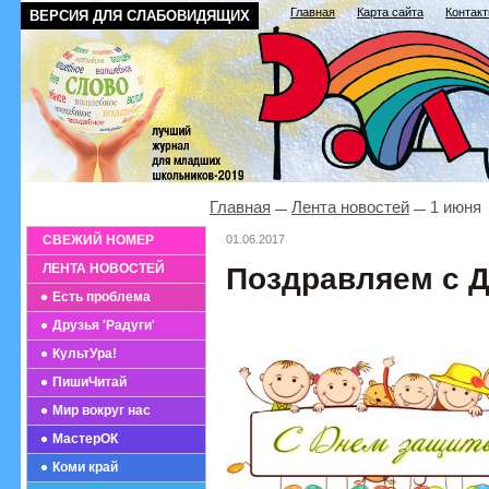
Главная
Карта сайта
Контак
ВЕРСИЯ ДЛЯ СЛАБОВИДЯЩИХ
Главная
Лента новостей
1 июня
СВЕЖИЙ НОМЕР
01.06.2017
ЛЕНТА НОВОСТЕЙ
Поздравляем с 
Есть проблема
Друзья 'Радуги'
КультУра!
ПишиЧитай
Мир вокруг нас
МастерОК
Коми край