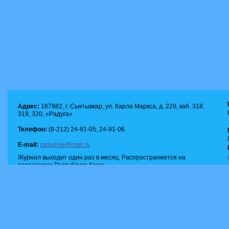
Адрес:
167982, г. Сыктывкар, ул. Карла Маркса, д. 229, каб. 318,
319, 320, «Радуга»
Телефон:
(8-212) 24-91-05, 24-91-06.
E-mail:
radugnie@mail.ru
Журнал выходит один раз в месяц. Распространяется на
территории Республики Коми.