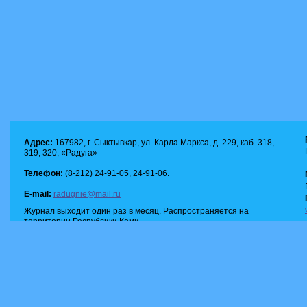
Адрес:
167982, г. Сыктывкар, ул. Карла Маркса, д. 229, каб. 318,
319, 320, «Радуга»
Телефон:
(8-212) 24-91-05, 24-91-06.
E-mail:
radugnie@mail.ru
Журнал выходит один раз в месяц. Распространяется на
территории Республики Коми.