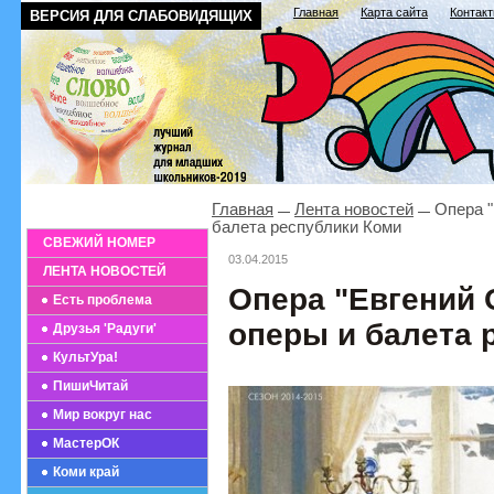
Главная
Карта сайта
Контак
ВЕРСИЯ ДЛЯ СЛАБОВИДЯЩИХ
Главная
Лента новостей
Опера "
балета республики Коми
СВЕЖИЙ НОМЕР
03.04.2015
ЛЕНТА НОВОСТЕЙ
Опера "Евгений 
Есть проблема
оперы и балета 
Друзья 'Радуги'
КультУра!
ПишиЧитай
Мир вокруг нас
МастерОК
Коми край