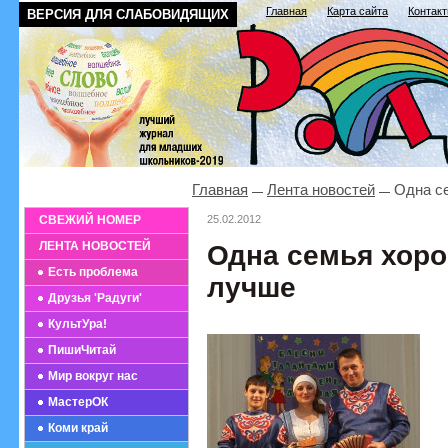
Главная
Карта сайта
Контак
ВЕРСИЯ ДЛЯ СЛАБОВИДЯЩИХ
Главная
Лента новостей
Одна се
СВЕЖИЙ НОМЕР
25.02.2012
ЛЕНТА НОВОСТЕЙ
Одна семья хоро
Есть проблема
лучше
Друзья 'Радуги'
КультУра!
ПишиЧитай
Мир вокруг нас
МастерОК
Коми край