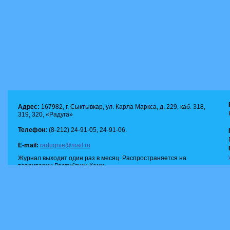
Адрес:
167982, г. Сыктывкар, ул. Карла Маркса, д. 229, каб. 318,
319, 320, «Радуга»
Телефон:
(8-212) 24-91-05, 24-91-06.
E-mail:
radugnie@mail.ru
Журнал выходит один раз в месяц. Распространяется на
территории Республики Коми.