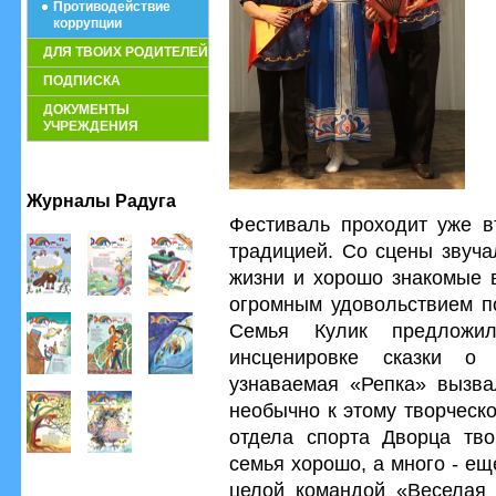
Противодействие
коррупции
ДЛЯ ТВОИХ РОДИТЕЛЕЙ
ПОДПИСКА
ДОКУМЕНТЫ
УЧРЕЖДЕНИЯ
Журналы Радуга
Фестиваль проходит уже в
традицией. Со сцены звуча
жизни и хорошо знакомые 
огромным удовольствием п
Семья Кулик предложил
инсценировке сказки о
узнаваемая «Репка» вызва
необычно к этому творческ
отдела спорта Дворца тво
семья хорошо, а много - е
целой командой «Веселая 