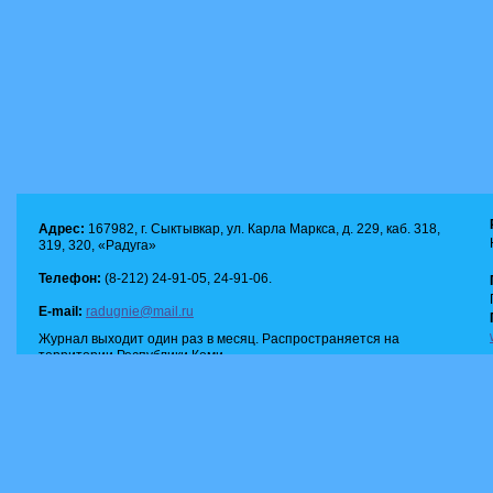
Адрес:
167982, г. Сыктывкар, ул. Карла Маркса, д. 229, каб. 318,
319, 320, «Радуга»
Телефон:
(8-212) 24-91-05, 24-91-06.
E-mail:
radugnie@mail.ru
Журнал выходит один раз в месяц. Распространяется на
территории Республики Коми.