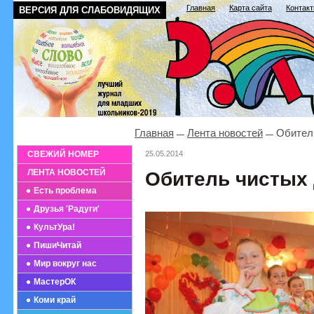
Главная
Карта сайта
Контак
ВЕРСИЯ ДЛЯ СЛАБОВИДЯЩИХ
Главная
Лента новостей
Обитель
СВЕЖИЙ НОМЕР
25.05.2014
ЛЕНТА НОВОСТЕЙ
Обитель чистых 
Есть проблема
Друзья 'Радуги'
КультУра!
ПишиЧитай
Мир вокруг нас
МастерОК
Коми край