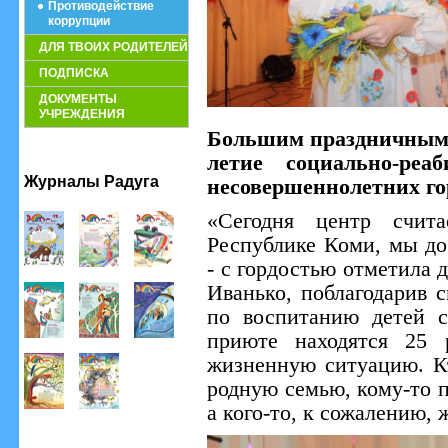
Противодействие
коррупции
ДЛЯ ТВОИХ РОДИТЕЛЕЙ
ПОДПИСКА
ДОКУМЕНТЫ
УЧРЕЖДЕНИЯ
Большим праздничным 
летие социально-реа
Журналы Радуга
несовершеннолетних го
«Сегодня центр счит
Республике Коми, мы до
- с гордостью отметила 
Иванько, поблагодарив с
по воспитанию детей с
приюте находятся 25 
жизненную ситуацию. Кт
родную семью, кому-то 
а кого-то, к сожалению, 