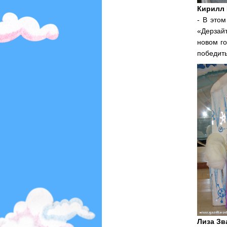
Кирилл 
- В этом
«Дерзай
новом г
победить
Лиза Зв