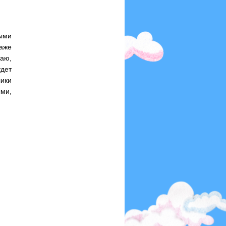
ными
даже
аю,
дет
лики
ми,