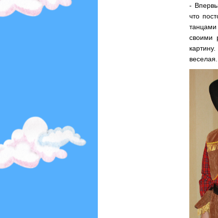
- Впервы
что пос
танцами 
своими 
картину
веселая.