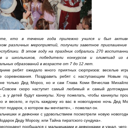
 те, кто в течение года прилежно учился и был актив
ком различных мероприятий, получили заветное приглашение
еспублики. В этом году на праздник собрались 270 воспитанни
ов и школьников, победители конкурсов и олимпиад из в
альных образований в возрасте от 7 до 12 лет.
днике ребят ожидало много приятных сюрпризов: веселые игр
е соревнования. Поздравить ребят с наступающим Новым го
не только Дед Мороз, но и сам Глава Коми Вячеслав Михайло
 «Совсем скоро наступит самый любимый и самый долгождан
, а у детей будут каникулы. Хочу пожелать, чтобы каникулы пр
но и весело, и пусть каждому из вас в новогоднюю ночь Дед М
тот подарок, о котором вы мечтаете», - пожелал он.
альчишки и девчонки с удовольствием посмотрели новую нового
Подарок Деду Морозу, или Тайна пиратского сундука».
еспондент пообщался с мальчишками и девчонками и узнал, чего