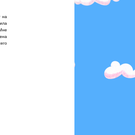
у на
ила
 Мне
шена
его