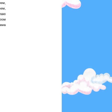
тем,
ием,
елаю
ром
ама