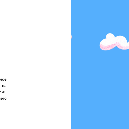
ное
 на
оки.
шего