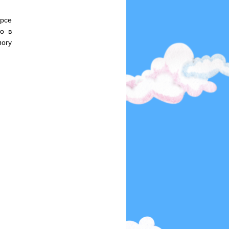
урсе
о в
могу