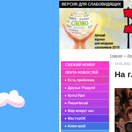
ВЕРСИЯ ДЛЯ СЛАБОВИДЯЩИХ
Главная
Ле
14.01.2012
СВЕЖИЙ НОМЕР
На 
ЛЕНТА НОВОСТЕЙ
Есть проблема
Друзья 'Радуги'
КультУра!
ПишиЧитай
Мир вокруг нас
МастерОК
Коми край