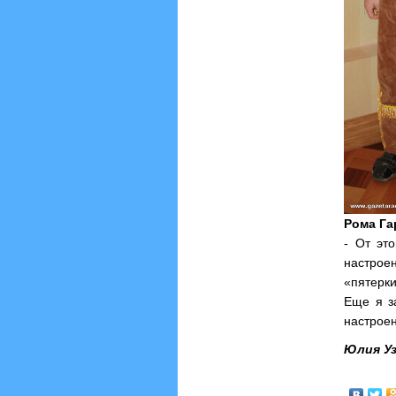
Рома Гар
- От эт
настрое
«пятерки
Еще я з
настроен
Юлия Уз