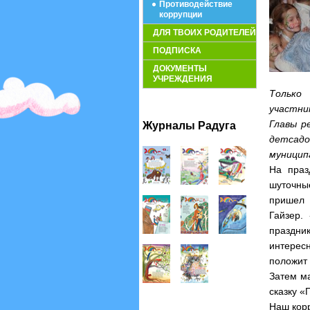
Противодействие
коррупции
ДЛЯ ТВОИХ РОДИТЕЛЕЙ
ПОДПИСКА
ДОКУМЕНТЫ
УЧРЕЖДЕНИЯ
Только
участни
Главы р
Журналы Радуга
детсад
муницип
На праз
шуточны
пришел 
Гайзер.
праздник
интерес
положит 
Затем м
сказку «
Наш корр