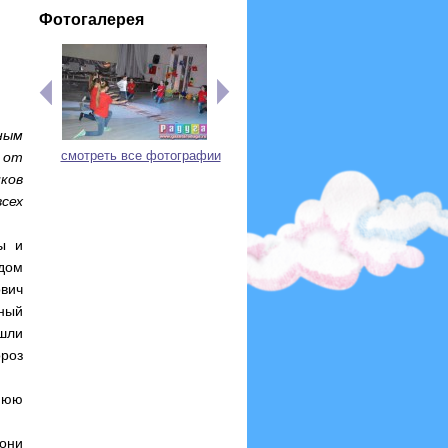
Фотогалерея
ным
смотреть все фотографии
 от
ков
сех
ы и
дом
вич
ный
ошли
ороз
днюю
 они