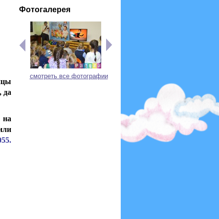
Фотогалерея
смотреть все фотографии
ицы
 да
 на
или
55.