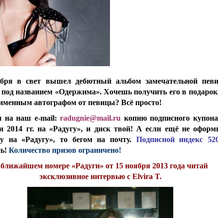
ября в свет вышел дебютный альбом замечательной пев
T под названием «Одержима». Хочешь получить его в подарок,
 именным автографом от певицы? Всё просто!
 на наш e-mail:
radugnie@mail.ru
копию подписного купона
и 2014 гг. на «Радугу», и диск твой! А если ещё не оформ
ку на «Радугу», то бегом на почту.
Подписной индекс 520
сь!
Количество призов ограничено!
 ближайшем номере «Радуги» от 15 ноября 2013 года читай
эксклюзивное интервью с Elvira T.