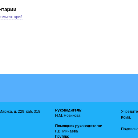
нтарии
 комментарий
Руководитель:
аркса, д. 229, каб. 318,
Учредите
Н.М. Новикова
Коми.
Помощник руководителя:
Подписно
Г.В. Минаева
Группа: