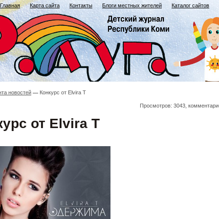
Главная
Карта сайта
Контакты
Блоги местных жителей
Каталог сайтов
нта новостей
Конкурс от Elvira T
Просмотров: 3043, комментари
урс от Elvira T