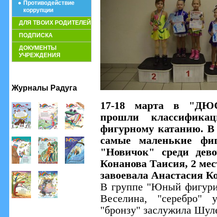
Противодействие
коррупции
ДЛЯ ТВОИХ РОДИТЕЛЕЙ
ПОДПИСКА
ДОКУМЕНТЫ
УЧРЕЖДЕНИЯ
Журналы Радуга
17-18 марта в "ДЮ
прошли классификац
фигурному катанию. В
самые маленькие фи
"Новичок" среди дево
Конанова Таисия, 2 ме
завоевала Анастасия К
В группе "Юный фигурис
Веселина, "серебро"
"бронзу" заслужила Шул