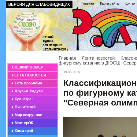
Главная
Карта сайта
Контак
ВЕРСИЯ ДЛЯ СЛАБОВИДЯЩИХ
Главная
Лента новостей
Классиф
фигурному катанию в ДЮСШ "Север
СВЕЖИЙ НОМЕР
19.03.2015
ЛЕНТА НОВОСТЕЙ
Классификацион
Есть проблема
по фигурному к
Друзья 'Радуги'
КультУра!
"Северная олим
ПишиЧитай
Мир вокруг нас
МастерОК
Коми край