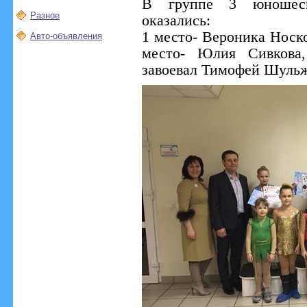
В группе 3 юношеск
Разное
оказались:
1 место- Вероника Носко
Авто-объявления
место- Юлия Сивкова,
завоевал Тимофей Шуль