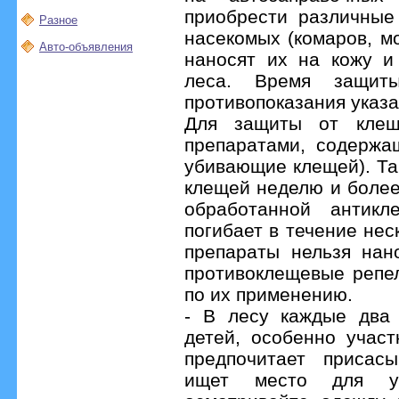
приобрести различные
Разное
насекомых (комаров, м
Авто-объявления
наносят их на кожу и
леса. Время защит
противопоказания указа
Для защиты от клещ
препаратами, содержа
убивающие клещей). Т
клещей неделю и более
обработанной антикл
погибает в течение нес
препараты нельзя нан
противоклещевые репе
по их применению.
- В лесу каждые два 
детей, особенно участ
предпочитает присас
ищет место для ук