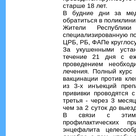
старше 18 лет.
В будние дни за ме
обратиться в поликлини
Жители Республик
специализированную по
ЦРБ, РБ, ФАПе круглос
За укушенными устан
течение 21 дня с еж
проведением необход
лечения. Полный курс
вакцинации против кл
из 3-х инъекций преп
прививки проводятся с
третья - через 3 меся
чем за 2 суток до выез
В связи с этим 
профилактических пр
энцефалита целесооб