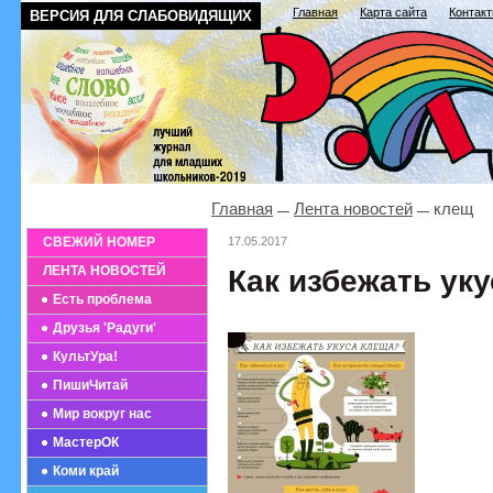
Главная
Карта сайта
Контак
ВЕРСИЯ ДЛЯ СЛАБОВИДЯЩИХ
Главная
Лента новостей
клещ
СВЕЖИЙ НОМЕР
17.05.2017
ЛЕНТА НОВОСТЕЙ
Как избежать ук
Есть проблема
Друзья 'Радуги'
КультУра!
ПишиЧитай
Мир вокруг нас
МастерОК
Коми край