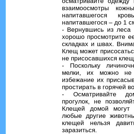
осматривайте одежду 
взаимоосмотры кожн
напитавшегося к
напитавшегося – до 1 с
- Вернувшись из леса 
хорошо просмотрите ее
складках и швах. Вним
Клещ может присосатьс
не присосавшихся клещ
- Поскольку личино
мелки, их можно не
избежание их присасы
простирать в горячей в
- Осматривайте до
прогулок, не позволя
Клещей домой могут 
любые другие животны
клещей нельзя давит
заразиться.