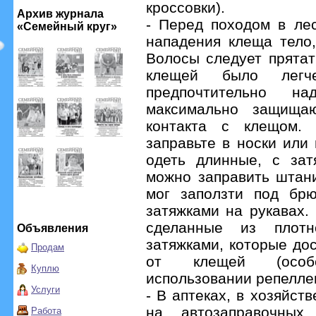
кроссовки).
Архив журнала
- Перед походом в ле
«Семейный круг»
нападения клеща тело,
Волосы следует прятат
клещей было легче
предпочтительно на
максимально защища
контакта с клещом. 
заправьте в носки или
одеть длинные, с зат
можно заправить штан
мог заползти под брю
затяжками на рукавах.
сделанные из плот
Объявления
затяжками, которые д
Продам
от клещей (особ
Куплю
использовании репелле
Услуги
- В аптеках, в хозяйст
на автозаправочных
Работа