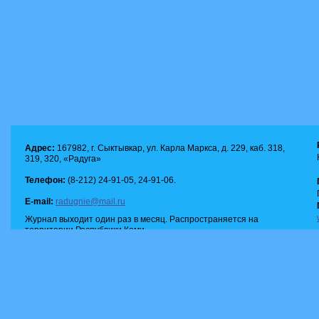
Адрес:
167982, г. Сыктывкар, ул. Карла Маркса, д. 229, каб. 318,
319, 320, «Радуга»
Телефон:
(8-212) 24-91-05, 24-91-06.
E-mail:
radugnie@mail.ru
Журнал выходит один раз в месяц. Распространяется на
территории Республики Коми.