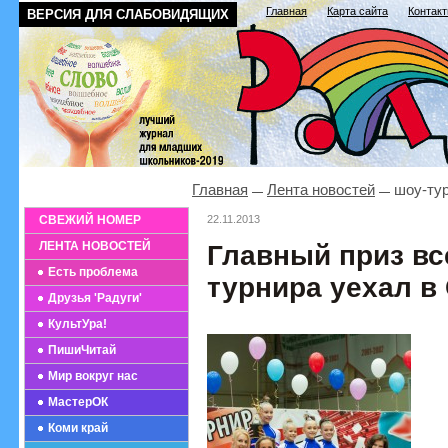
Главная
Карта сайта
Контак
ВЕРСИЯ ДЛЯ СЛАБОВИДЯЩИХ
Главная
Лента новостей
шоу-тур
СВЕЖИЙ НОМЕР
22.11.2013
ЛЕНТА НОВОСТЕЙ
Главный приз вс
Есть проблема
турнира уехал в
Друзья 'Радуги'
КультУра!
ПишиЧитай
Мир вокруг нас
МастерОК
Коми край