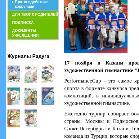
Противодействие
коррупции
ДЛЯ ТВОИХ РОДИТЕЛЕЙ
ПОДПИСКА
ДОКУМЕНТЫ
УЧРЕЖДЕНИЯ
Журналы Радуга
17 ноября в Казани про
художественной гимнастике "
PerformanceCup - это самое я
спорта в формате конкурса зре
композиций, в индивидуальн
художественной гимнастике.
Ежегодно турнир собирает бол
страны: Москвы и Подмосковь
Санкт-Петербурга и Казани, Ге
команда из Турции, которые спо