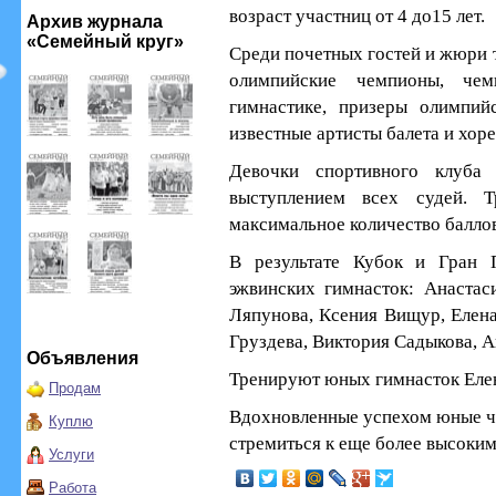
возраст участниц от 4 до15 лет.
Архив журнала
«Семейный круг»
Среди почетных гостей и жюри т
олимпийские чемпионы, чем
гимнастике, призеры олимпий
известные артисты балета и хор
Девочки спортивного клуба
выступлением всех судей. 
максимальное количество баллов
В результате Кубок и Гран 
эжвинских гимнасток: Анастас
Ляпунова, Ксения Вищур, Елена
Груздева, Виктория Садыкова, А
Объявления
Тренируют юных гимнасток Елен
Продам
Вдохновленные успехом юные че
Куплю
стремиться к еще более высоким
Услуги
Работа