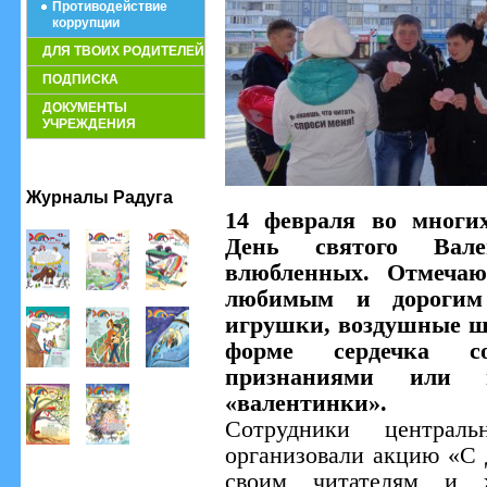
Противодействие
коррупции
ДЛЯ ТВОИХ РОДИТЕЛЕЙ
ПОДПИСКА
ДОКУМЕНТЫ
УЧРЕЖДЕНИЯ
Журналы Радуга
14 февраля во многих
День святого Вал
влюбленных. Отмечаю
любимым и дорогим
игрушки, воздушные ш
форме сердечка с
признаниями или
«валентинки».
Сотрудники централь
организовали акцию «С
своим читателям и 