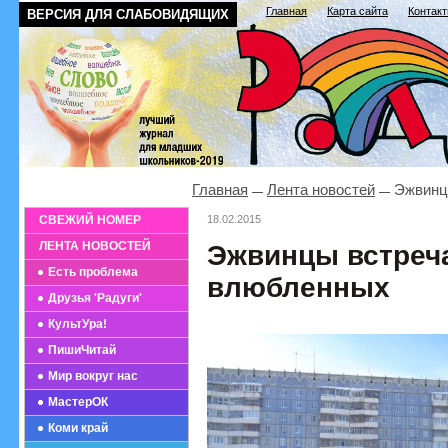
Главная
Карта сайта
Контак
ВЕРСИЯ ДЛЯ СЛАБОВИДЯЩИХ
Главная
Лента новостей
Эжвинц
СВЕЖИЙ НОМЕР
18.02.2015
ЛЕНТА НОВОСТЕЙ
Эжвинцы встреч
Есть проблема
влюбленных
Друзья 'Радуги'
КультУра!
ПишиЧитай
Мир вокруг нас
МастерОК
Коми край