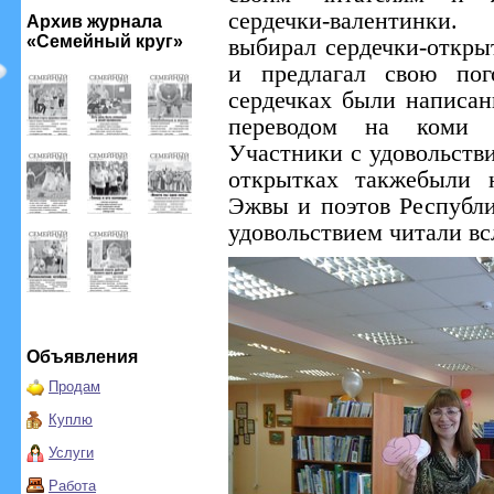
сердечки-валентинки
Архив журнала
«Семейный круг»
выбирал сердечки-откры
и предлагал свою пог
сердечках были написан
переводом на коми я
Участники с удовольстви
открытках такжебыли 
Эжвы и поэтов Республ
удовольствием читали вс
Объявления
Продам
Куплю
Услуги
Работа