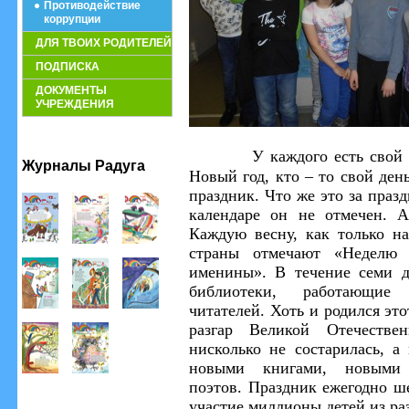
Противодействие
коррупции
ДЛЯ ТВОИХ РОДИТЕЛЕЙ
ПОДПИСКА
ДОКУМЕНТЫ
УЧРЕЖДЕНИЯ
У каждого есть свой
Журналы Радуга
Новый год, кто – то свой ден
праздник.
Что же это за праз
календаре он не отмечен. 
Каждую весну, как только н
страны отмечают «Неделю 
именины».
В течение семи 
библиотеки,
работающие
читателей.
Хоть и родился это
разгар Великой Отечеств
нисколько не состарилась, а
новыми книгами, новыми
поэтов.
Пра
здник ежегодно ш
участие миллионы детей из ра