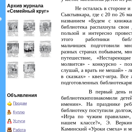
Архив журнала
Не осталась в стороне 
«Семейный круг»
Сыктывкара
, где
с 20 по 26 м
названием
«Будем с книжка
библиотека распахнула свои 
пользой и интересно провес
этого работники би
мальчишек
подготовили мн
разных странах побываем, мн
путешествие, «Нестареющие
молвится
» - конкурсно - по
слушай, а врать не мешай» - л
в сказках» -
квест-игр
а
.
Все 
подготовленных библиотек
аря
В первый день 
Объявления
библиотеки
познакомили дете
Продам
именин
».
Н
а празднике ре
библиотеку поступили долгож
Куплю
«Игра по чужим правил
а
м»
Услуги
нашем классе?», Э. Веркин
Каминский «Уроки смеха» и
м
Работа