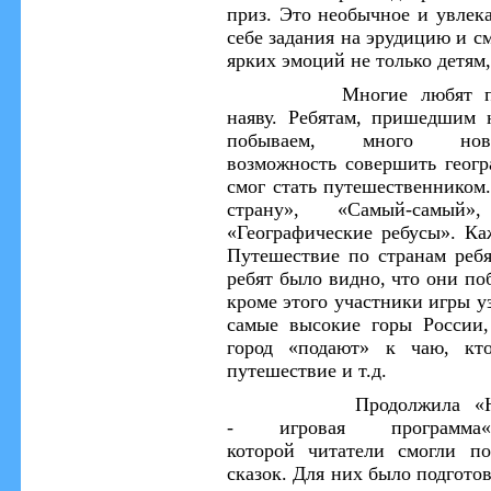
приз
.
Это необычное и увлек
себе задания на эрудицию и см
ярких эмоций не только детям
Многие любят п
наяву.
Р
ебята
м, пришедшим н
побываем, много ново
возможность
соверши
ть
геогр
смог стать путешественником.
страну»,
«Самый-самый»
«Географические ребусы». Ка
Путешествие по странам реб
ребят было видно, что они
по
кроме этого участники игры у
самые высокие горы России,
город
«
подают
»
к чаю, кто 
путешествие и т.д.
Продолжил
а
«
-
игров
ая
программа
которой
читатели
смогли пос
сказок.
Для них было подготов