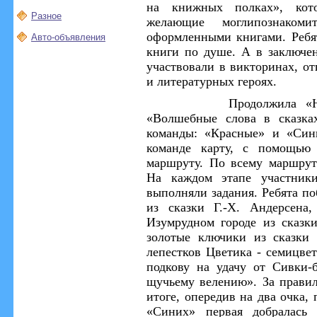
на книжных полках»
, кот
Разное
желающие могли
познаком
оформленными книгами.
Реб
Авто-объявления
книги по душе
.
А в заключе
участвовали в викторинах, о
и
литературных
героях.
Продолжил
а
«
«Волшебные слова в сказка
команды: «Красные» и «Син
команде карту, с помощью 
маршруту. По всему маршрут
На каждом этапе участник
выполняли задания.
Ребята п
из сказки Г.-Х. Андерсена,
Изумрудном городе из сказк
золотые ключики из сказки 
лепестков Цветика
-
семицвет
подкову на удачу от Сивки-
щучьему велению».
За прави
итоге, опередив на два очка,
«Сини
х» первая добралас