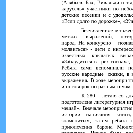
(Алябьев, Бах, Вивальди и т.д
карусель» участники по неб
детские песенки и с удоволь
«Если долго по дорожке»,
«Ул
Бесчисленное множес
метких выражений, кото
народ.
На
конкурсно – позна
молвиться
» -
дети с интерес
известных крылатых выра
«Заблудиться в трех соснах», 
Ребята сами вспоминали по
русские народные сказки, в 
выражения. В ходе мероприят
и поговорок по
разным темам.
К 280 – летию со дня
подготовлена литературная и
мешай».
Вначале мероприяти
истории написания книги
знаменитым, затем ребята 
приключения барона Мюнхг