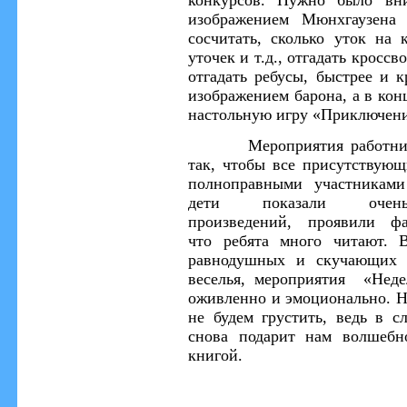
конкурсов. Нужно было вни
изображением Мюнхгаузена
сосчитать, сколько уток на 
уточек и т.д., отгадать кросс
отгадать ребусы, быстрее и 
изображением
барона, а в ко
настольную игру «Приключен
Мероприятия
работни
так, чтобы все присутствующ
полноправными участниками
дети
показали
оче
произведений
,
проявили
ф
что
ребята
много читают
.
равнодушных и скучающих 
веселья,
мероприятия «Недел
оживленно и эмо
ционально.
Н
не будем грустить, ведь в 
снова подарит нам волшебн
книгой.