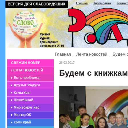
Главная
Карта сайта
Контак
ВЕРСИЯ ДЛЯ СЛАБОВИДЯЩИХ
Главная
Лента новостей
Будем с
СВЕЖИЙ НОМЕР
26.03.2017
ЛЕНТА НОВОСТЕЙ
Будем с книжкам
Есть проблема
Друзья 'Радуги'
КультУра!
ПишиЧитай
Мир вокруг нас
МастерОК
Коми край