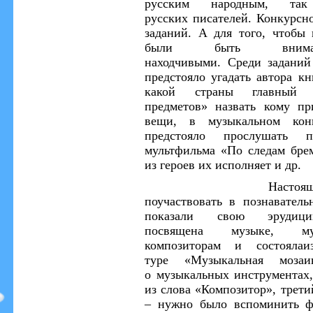
русским народным, т
русских
писателей.
Конкурсно
заданий
.
А для того, чтобы
были быть внима
находчивыми
.
Среди
заданий
предстояло угадать автора к
какой страны главный 
предметов»
назвать кому п
вещи,
в музыкальном кон
предстояло
прослушать пе
мультфильма «По следам брем
из героев
их
исполняет
и др.
Настоя
поучаствовать
в
познаватель
показали с
во
ю
эрудиц
посвящена
музыке,
м
композиторам
и
с
остояла
туре
«Музыкальн
ая
мозаи
о
музыкальны
х
инструмент
ах
из слова «
Композитор
»,
трети
– нужно было
вспомин
ить
фа