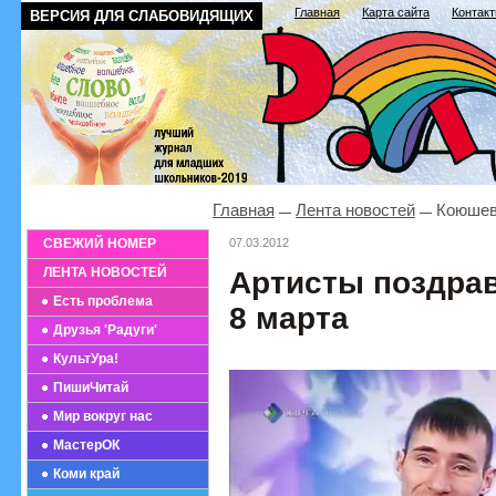
Главная
Карта сайта
Контак
ВЕРСИЯ ДЛЯ СЛАБОВИДЯЩИХ
Главная
Лента новостей
Коюшев
СВЕЖИЙ НОМЕР
07.03.2012
ЛЕНТА НОВОСТЕЙ
Артисты поздрав
Есть проблема
8 марта
Друзья 'Радуги'
КультУра!
ПишиЧитай
Мир вокруг нас
МастерОК
Коми край