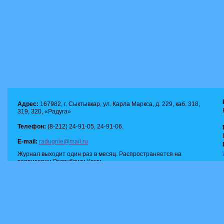
Адрес:
167982, г. Сыктывкар, ул. Карла Маркса, д. 229, каб. 318,
319, 320, «Радуга»
Телефон:
(8-212) 24-91-05, 24-91-06.
E-mail:
radugnie@mail.ru
Журнал выходит один раз в месяц. Распространяется на
территории Республики Коми.