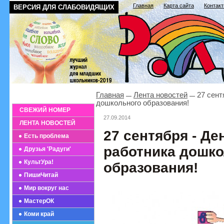
Главная
Карта сайта
Контак
ВЕРСИЯ ДЛЯ СЛАБОВИДЯЩИХ
Главная
Лента новостей
27 сент
дошкольного образования!
СВЕЖИЙ НОМЕР
27.09.2014
ЛЕНТА НОВОСТЕЙ
27 сентября - Де
Есть проблема
работника дошк
Друзья 'Радуги'
КультУра!
образования!
ПишиЧитай
Мир вокруг нас
МастерОК
Коми край