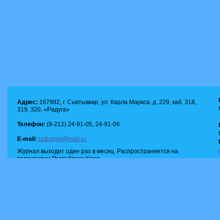
Адрес:
167982, г. Сыктывкар, ул. Карла Маркса, д. 229, каб. 318,
319, 320, «Радуга»
Телефон:
(8-212) 24-91-05, 24-91-06.
E-mail:
radugnie@mail.ru
Журнал выходит один раз в месяц. Распространяется на
территории Республики Коми.