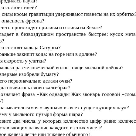
зародилась наука?
его состоит иней?
е силы кроме гравитации удерживают планеты на их орбитах
м опасность фреона?
а чего происходят приливы и отливы на Земле?
падает в безвоздушном пространстве быстрее: кусок мета
о?
его состоят кольца Сатурна?
 раньше закипит вода: на горе или в долине?
ая скорость у улитки?
сколько раз человеческий волос толще мыльной плёнки?
 впервые изобрели бумагу?
чего первоначально делали очки?
уда появилось слово «алгебра»?
 означает фраза «Как однажды Жак звонарь головой «слом
»?
 называется самая «звучная» из всех существующих наук?
ему у мыльного пузыря форма шара?
овите два числа, у которых количество цифр равно количес
оставляющих название каждого из этих чисел?
вое железо легче или тяжелее обычного?