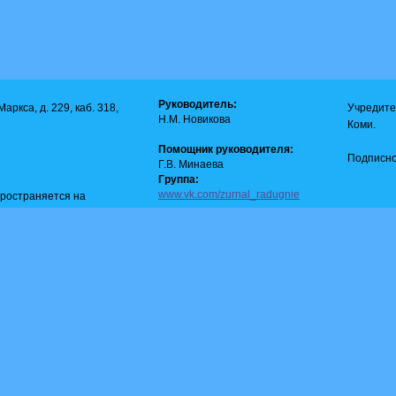
Руководитель:
аркса, д. 229, каб. 318,
Учредите
Н.М. Новикова
Коми.
Помощник руководителя:
Подписно
Г.В. Минаева
Группа:
www.vk.com/zurnal_radugnie
пространяется на