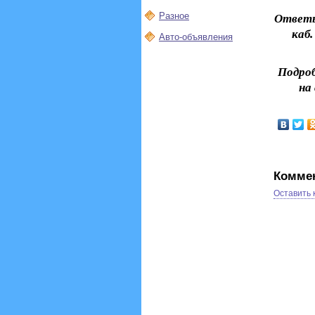
Разное
Ответы
каб.
Авто-объявления
Подроб
на
Комме
Оставить