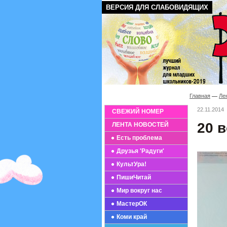
ВЕРСИЯ ДЛЯ СЛАБОВИДЯЩИХ
Главная
Ле
22.11.2014
СВЕЖИЙ НОМЕР
20 
ЛЕНТА НОВОСТЕЙ
Есть проблема
Друзья 'Радуги'
КультУра!
ПишиЧитай
Мир вокруг нас
МастерОК
Коми край