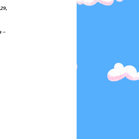
29,
а –