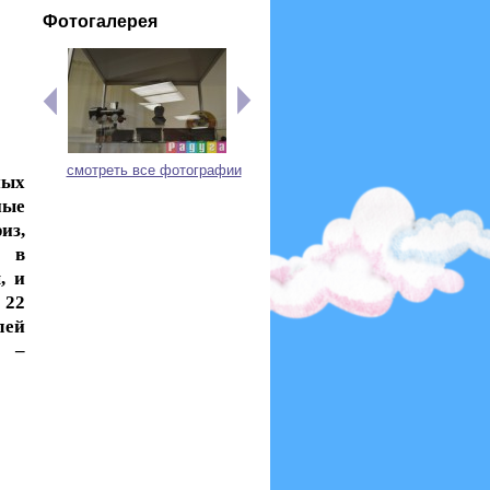
Фотогалерея
смотреть все фотографии
ных
ные
из,
ы в
, и
 22
лей
ь –