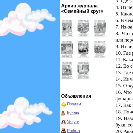
3. Где 
Архив журнала
4. Из ч
«Семейный круг»
5. Каки
6. В чё
7. Из-з
8. Что 
или пер
9. Из ч
10. Где
11. Как
12. Во 
13. Где
14. Из 
15. Отк
16. Что
Объявления
фонарь
Продам
17. Как
18. Поч
Куплю
19. Наз
Услуги
букв, с
Работа
20. Ржа