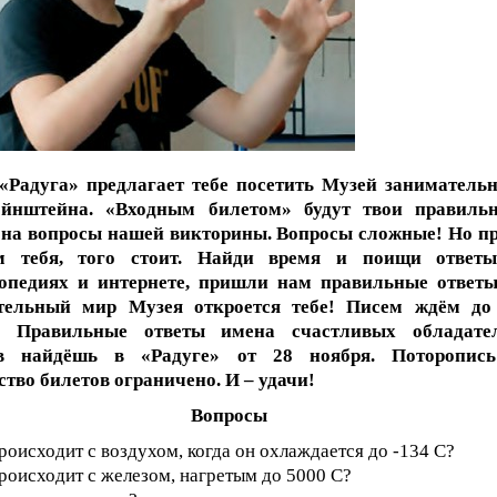
 «Радуга» предлагает тебе посетить Музей заниматель
йнштейна. «Входным билетом» будут твои правиль
 на вопросы нашей викторины. Вопросы сложные! Но пр
м тебя, того стоит. Найди время и поищи ответ
опедиях и интернете, пришли нам правильные ответы
тельный мир Музея откроется тебе! Писем ждём до
. Правильные ответы имена счастливых обладате
ов найдёшь в «Радуге» от 28 ноября. Поторопис
тво билетов ограничено. И – удачи!
Вопросы
происходит с воздухом, когда он охлаждается до -134 С?
происходит с железом, нагретым до 5000 С?