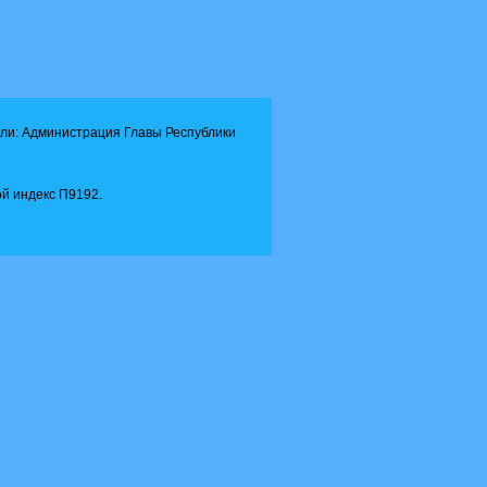
ли: Администрация Главы Республики
й индекс П9192.