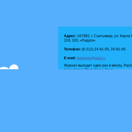
Адрес:
167982, г. Сыктывкар, ул. Карла М
319, 320, «Радуга»
Телефон:
(8-212) 24-91-05, 24-91-06.
E-mail:
radugnie@mail.ru
Журнал выходит один раз в месяц. Рас
территории Республики Коми.