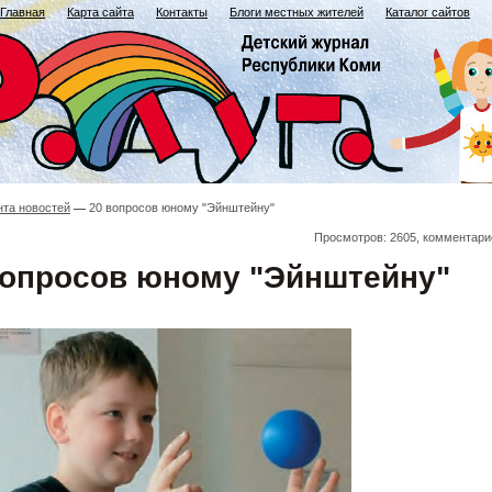
Главная
Карта сайта
Контакты
Блоги местных жителей
Каталог сайтов
нта новостей
20 вопросов юному "Эйнштейну"
Просмотров: 2605, комментари
вопросов юному "Эйнштейну"