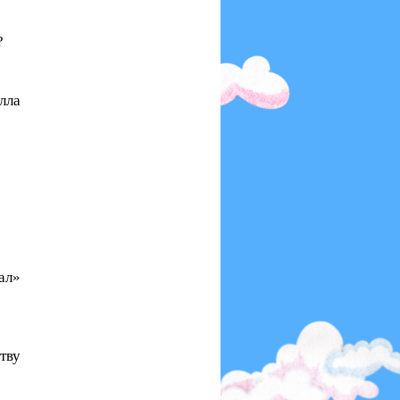
?
лла
ал»
тву