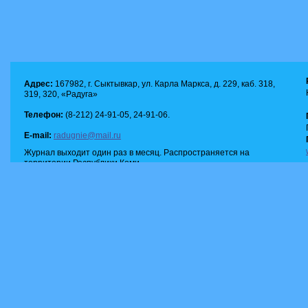
Адрес:
167982, г. Сыктывкар, ул. Карла Маркса, д. 229, каб. 318,
319, 320, «Радуга»
Телефон:
(8-212) 24-91-05, 24-91-06.
E-mail:
radugnie@mail.ru
Журнал выходит один раз в месяц. Распространяется на
территории Республики Коми.