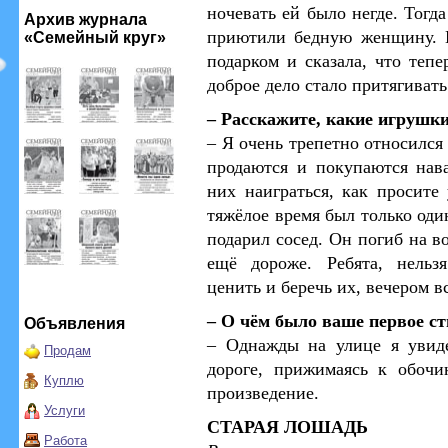
ночевать ей было негде. Тогда
Архив журнала
приютили бедную женщину. 
«Семейный круг»
подарком и сказала, что тепе
доброе дело стало притягивать
– Расскажите, какие игрушки
– Я очень трепетно относился
продаются и покупаются нава
них наиграться, как просите
тяжёлое время был только оди
подарил сосед. Он погиб на в
ещё дороже.
Ребята, нельз
ценить и беречь их, вечером в
– О чём было ваше первое с
Объявления
– Однажды на улице я увид
Продам
дороге, прижимаясь к обоч
Куплю
произведение.
Услуги
СТАРАЯ ЛОШАДЬ
Работа