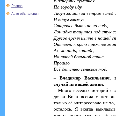
В вечерних сумерках
Разное
По городу иду.
Табун машин за ветром вслед 
Авто-объявления
И вдруг гляжу:
Стараясь быть не на виду,
Лошадка тащится под стук св
Другое время нынче в нашей с
Оттёрло к краю прежнее жит
Ах, лошадь, лошадь,
На твоей большой спине
Прошло
Всё детство сельское моё.
– Владимир Васильевич, в
случай из вашей жизни.
– Много весёлых историй свя
дочка Вика всегда с нетерп
только её интересовало не то,
осталось. Я всегда выклады
много, дочка хвалила. А о