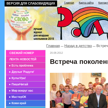
Главная
Карта сайта
Контак
ВЕРСИЯ ДЛЯ СЛАБОВИДЯЩИХ
Главная
Назад в детство
Встреч
СВЕЖИЙ НОМЕР
20.08.2012
ЛЕНТА НОВОСТЕЙ
Встреча поколен
Есть проблема
Друзья 'Радуги'
КультУра!
ПишиЧитай
Мир вокруг нас
МастерОК
Коми край