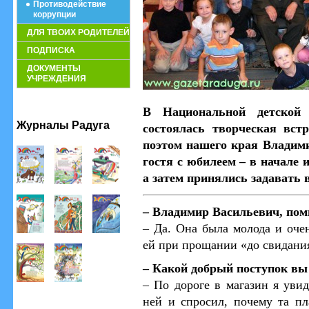
Противодействие
коррупции
ДЛЯ ТВОИХ РОДИТЕЛЕЙ
ПОДПИСКА
ДОКУМЕНТЫ
УЧРЕЖДЕНИЯ
В Национальной детской
Журналы Радуга
состоялась творческая вст
поэтом нашего края Владим
гостя с юбилеем – в начале 
а затем принялись задавать 
– Владимир Васильевич, пом
– Да. Она была молода и оче
ей при прощании «до свидани
– Какой добрый поступок вы
– По дороге в магазин я ув
ней и спросил, почему та пла