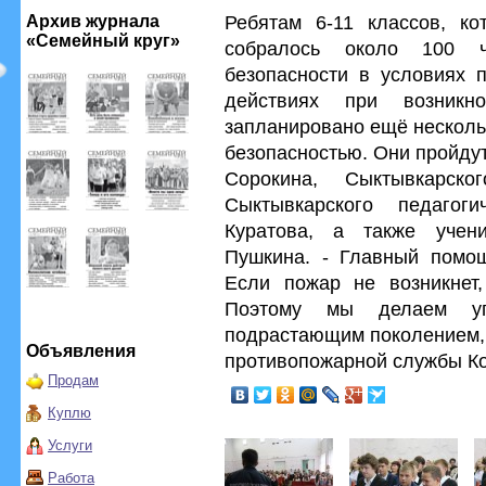
Ребятам 6-11 классов, ко
Архив журнала
«Семейный круг»
собралось около 100 ч
безопасности в условиях 
действиях при возникн
запланировано ещё несколь
безопасностью. Они пройду
Сорокина, Сыктывкарско
Сыктывкарского педагог
Куратова, а также учен
Пушкина. - Главный помощ
Если пожар не возникнет,
Поэтому мы делаем у
подрастающим поколением, 
Объявления
противопожарной службы Ко
Продам
Куплю
Услуги
Работа