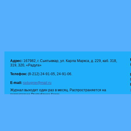
Адрес:
167982, г. Сыктывкар, ул. Карла Маркса, д. 229, каб. 318,
319, 320, «Радуга»
Телефон:
(8-212) 24-91-05, 24-91-06.
E-mail:
radugnie@mail.ru
Журнал выходит один раз в месяц. Распространяется на
территории Республики Коми.