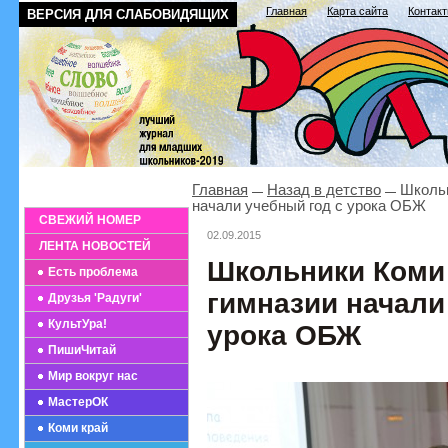
Главная
Карта сайта
Контак
ВЕРСИЯ ДЛЯ СЛАБОВИДЯЩИХ
Главная
Назад в детство
Школьн
начали учебный год с урока ОБЖ
СВЕЖИЙ НОМЕР
02.09.2015
ЛЕНТА НОВОСТЕЙ
Школьники Коми
Есть проблема
гимназии начали
Друзья 'Радуги'
КультУра!
урока ОБЖ
ПишиЧитай
Мир вокруг нас
МастерОК
Коми край