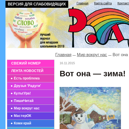
Главная
Карта сайта
Контак
ВЕРСИЯ ДЛЯ СЛАБОВИДЯЩИХ
Главная
Мир вокруг нас
Вот она
СВЕЖИЙ НОМЕР
16.11.2015
ЛЕНТА НОВОСТЕЙ
Вот она — зима!
Есть проблема
Друзья 'Радуги'
КультУра!
ПишиЧитай
Мир вокруг нас
МастерОК
Коми край