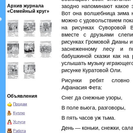
заодно напоминают какое э
Архив журнала
«Семейный круг»
Вот она волшебница зима н
можно с удовольствием пока
на рисунках Суворовой 
вместе с друзьями слепи
рисунках Громовой Дианы и
заснеженному лесу и по
бабушкиной сказки как на
услышать музыку играющего 
рисунке Куратовой Оли.
Рисунки ребят словно 
Афанасия Фета:
Объявления
Снег да снежные узоры,
Продам
В поле вьюга, разговоры,
Куплю
В пять часов уж тьма.
Услуги
День — коньки, снежки, сала
Работа