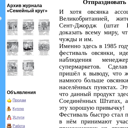
Отпраздновать
Архив журнала
«Семейный круг»
И хотя овсянка ассо
Великобританией, жит
Сент-Джордж (штат 
доказать всему миру, ч
чужды и им.
Именно здесь в 1985 го
фестиваль овсянки, ид
наблюдения менедж
супермаркетов. Сдела
пришёл к выводу, что ж
намного больше овсянки
населённых пунктах. Эт
Объявления
что данный продукт здес
Соединённых Штатах, а 
Продам
эту хорошую привычку!
Куплю
Фестиваль быстро стал 
Услуги
в нём принимают учас
Работа