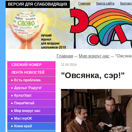
Главная
Карта сайта
Контак
ВЕРСИЯ ДЛЯ СЛАБОВИДЯЩИХ
Главная
Мир вокруг нас
"Овсянка
СВЕЖИЙ НОМЕР
11.04.2014
ЛЕНТА НОВОСТЕЙ
"Овсянка, сэр!"
Есть проблема
Друзья 'Радуги'
КультУра!
ПишиЧитай
Мир вокруг нас
МастерОК
Коми край