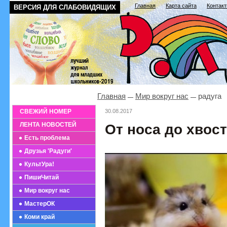
Главная
Карта сайта
Контак
ВЕРСИЯ ДЛЯ СЛАБОВИДЯЩИХ
Главная
Мир вокруг нас
радуга
СВЕЖИЙ НОМЕР
30.08.2017
ЛЕНТА НОВОСТЕЙ
От носа до хвос
Есть проблема
Друзья 'Радуги'
КультУра!
ПишиЧитай
Мир вокруг нас
МастерОК
Коми край