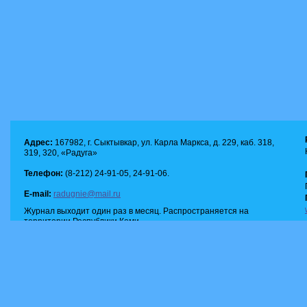
Адрес:
167982, г. Сыктывкар, ул. Карла Маркса, д. 229, каб. 318,
319, 320, «Радуга»
Телефон:
(8-212) 24-91-05, 24-91-06.
E-mail:
radugnie@mail.ru
Журнал выходит один раз в месяц. Распространяется на
территории Республики Коми.