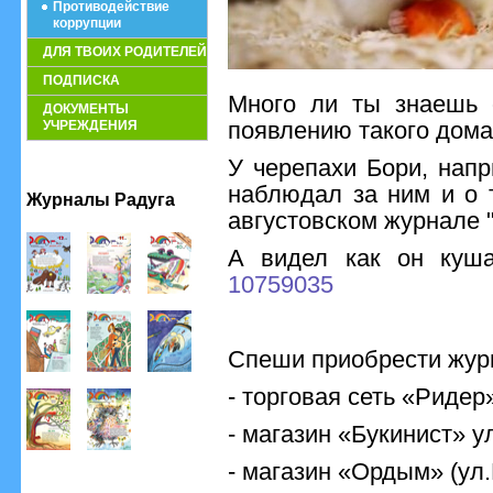
Противодействие
коррупции
ДЛЯ ТВОИХ РОДИТЕЛЕЙ
ПОДПИСКА
Много ли ты знаешь 
ДОКУМЕНТЫ
появлению такого дом
УЧРЕЖДЕНИЯ
У черепахи Бори, напр
наблюдал за ним и о т
Журналы Радуга
августовском журнале "
А видел как он куш
10759035
Спеши приобрести жур
- торговая сеть «Ридер
- магазин «Букинист» ул
- магазин «Ордым» (ул.