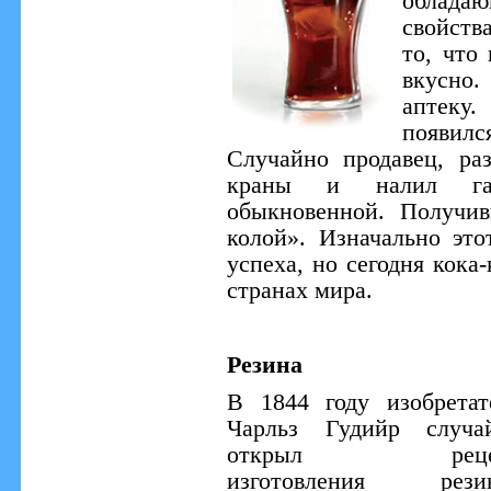
облад
свойств
то, что
вкусно
аптеку.
появилс
Случайно продавец, ра
краны и налил газ
обыкновенной. Получив
колой». Изначально эт
успеха, но сегодня кока
странах мира.
Резина
В 1844 году изобретат
Чарльз Гудийр случа
открыл реце
изготовления рези