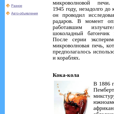
микроволновой печи
Разное
1945 году, незадолго до
Авто-объявления
он проводил исследов
радаров. В момент оп
работавшим излуча
шоколадный батончик 
После серии эксперим
микроволновая печь, кот
предполагалось использо
и кораблях.
Кока-кола
В 1886 
Пембер
микс
южноаме
африк