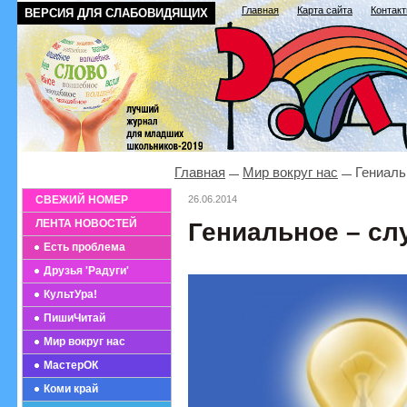
Главная
Карта сайта
Контак
ВЕРСИЯ ДЛЯ СЛАБОВИДЯЩИХ
Главная
Мир вокруг нас
Гениаль
СВЕЖИЙ НОМЕР
26.06.2014
ЛЕНТА НОВОСТЕЙ
Гениальное – сл
Есть проблема
Друзья 'Радуги'
КультУра!
ПишиЧитай
Мир вокруг нас
МастерОК
Коми край