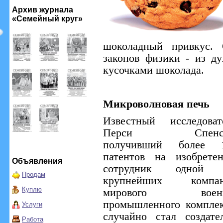
Архив журнала
«Семейный круг»
шоколадный привкус. 
законов физики - из ду
кусочками шоколада.
Микроволновая печь
Известный исследоват
Перси Спенсе
получивший более 
патентов на изобретен
Объявления
сотрудник одной 
Продам
крупнейших компа
Куплю
мирового военн
промышленного комплек
Услуги
случайно стал создате
Работа