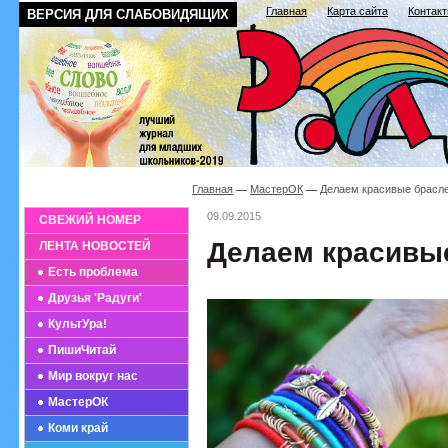
Главная
Карта сайта
Контак
ВЕРСИЯ ДЛЯ СЛАБОВИДЯЩИХ
Главная
МастерОК
Делаем красивые брасл
09.09.2015
СВЕЖИЙ НОМЕР
Делаем красивы
ЛЕНТА НОВОСТЕЙ
Есть проблема
Друзья 'Радуги'
КультУра!
ПишиЧитай
Мир вокруг нас
МастерОК
Коми край