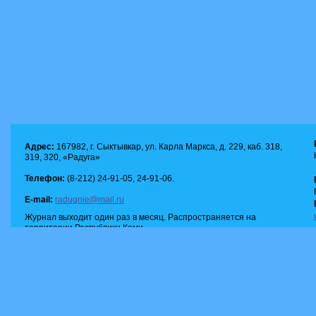
Адрес:
167982, г. Сыктывкар, ул. Карла Маркса, д. 229, каб. 318,
319, 320, «Радуга»
Телефон:
(8-212) 24-91-05, 24-91-06.
E-mail:
radugnie@mail.ru
Журнал выходит один раз в месяц. Распространяется на
территории Республики Коми.