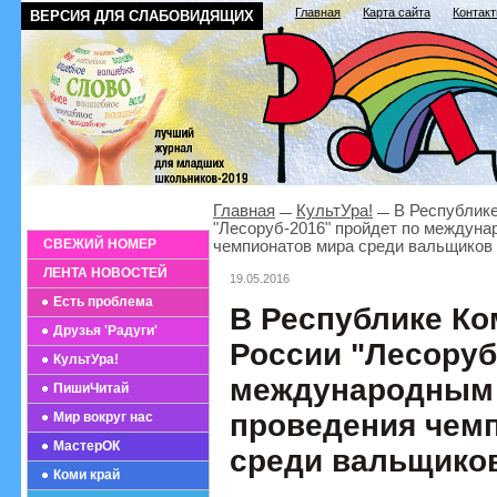
Главная
Карта сайта
Контак
ВЕРСИЯ ДЛЯ СЛАБОВИДЯЩИХ
Главная
КультУра!
В Республике
"Лесоруб-2016" пройдет по междун
СВЕЖИЙ НОМЕР
чемпионатов мира среди вальщиков
ЛЕНТА НОВОСТЕЙ
19.05.2016
Есть проблема
В Республике К
Друзья 'Радуги'
России "Лесоруб
КультУра!
международным 
ПишиЧитай
проведения чем
Мир вокруг нас
МастерОК
среди вальщико
Коми край