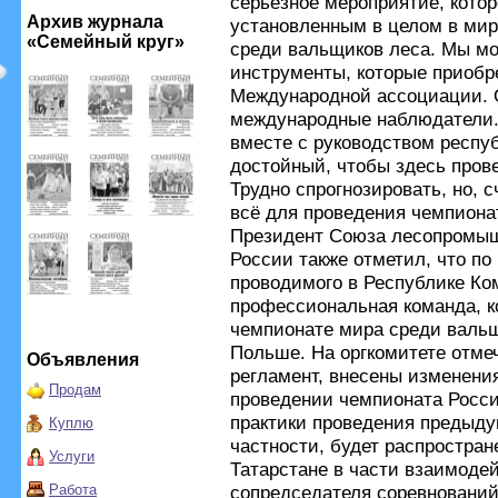
серьезное мероприятие, котор
Архив журнала
установленным в целом в мир
«Семейный круг»
среди вальщиков леса. Мы мо
инструменты, которые приобр
Международной ассоциации. О
международные наблюдатели.
вместе с руководством респуб
достойный, чтобы здесь прове
Трудно спрогнозировать, но, 
всё для проведения чемпиона
Президент Союза лесопромыш
России также отметил, что по
проводимого в Республике Ко
профессиональная команда, к
чемпионате мира среди вальщ
Польше. На оргкомитете отмеч
Объявления
регламент, внесены изменени
Продам
проведении чемпионата Росси
практики проведения предыду
Куплю
частности, будет распростран
Услуги
Татарстане в части взаимоде
Работа
сопредседателя соревнований