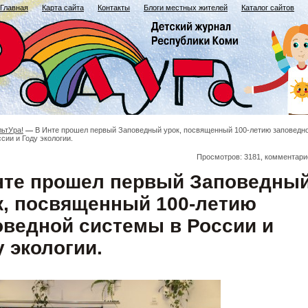
Главная
Карта сайта
Контакты
Блоги местных жителей
Каталог сайтов
льтУра!
В Инте прошел первый Заповедный урок, посвященный 100-летию заповедн
сии и Году экологии.
Просмотров: 3181, комментари
нте прошел первый Заповедны
к, посвященный 100-летию
оведной системы в России и
у экологии.