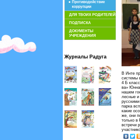
Противодействие
коррупции
ДЛЯ ТВОИХ РОДИТЕЛЕЙ
ПОДПИСКА
ДОКУМЕНТЫ
УЧРЕЖДЕНИЯ
Журналы Радуга
В Инте п
системы 
4 Б клас
ва» Юнна
нашем го
лесные и
русскими
парка вс
какие ос
же, они 
только в 
встречи 
участнико