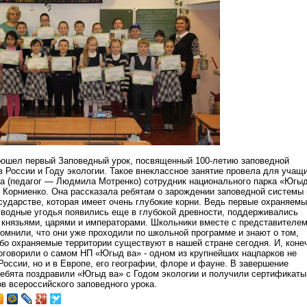
рошел первый Заповедный урок, посвященный 100-летию заповедной
в России и Году экологии. Такое внеклассное занятие провела для учащ
са (педагог — Людмила Мотренко) сотрудник национального парка «Югы
 Корниенко. Она рассказала ребятам о зарождении заповедной системы 
сударстве, которая имеет очень глубокие корни. Ведь первые охраняем
 водные угодья появились еще в глубокой древности, поддерживались
 князьями, царями и императорами. Школьники вместе с представителе
помнили, что они уже проходили по школьной программе и знают о том,
обо охраняемые территории существуют в нашей стране сегодня. И, коне
поговорили о самом НП «Югыд ва» - одном из крупнейших нацпарков не
России, но и в Европе, его географии, флоре и фауне. В завершение
ребята поздравили «Югыд ва» с Годом экологии и получили сертификаты
в всероссийского заповедного урока.