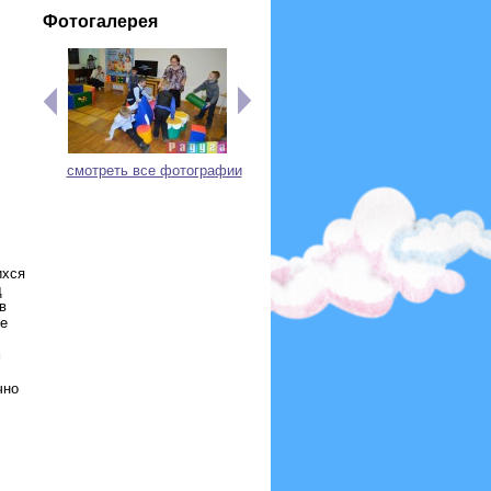
Фотогалерея
смотреть все фотографии
ихся
д
в
ые
м
чно