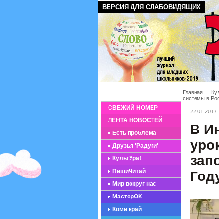
ВЕРСИЯ ДЛЯ СЛАБОВИДЯЩИХ
Главная
Ку
системы в Рос
СВЕЖИЙ НОМЕР
22.01.2017
ЛЕНТА НОВОСТЕЙ
В И
Есть проблема
уро
Друзья 'Радуги'
зап
КультУра!
ПишиЧитай
Год
Мир вокруг нас
МастерОК
Коми край