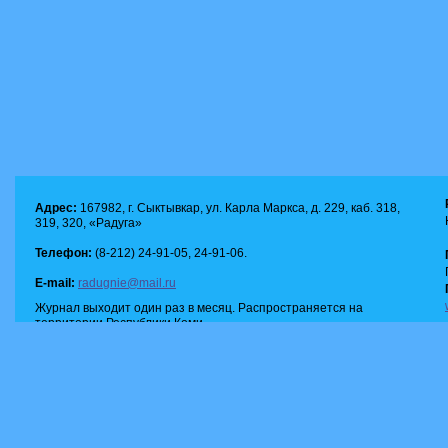
Адрес:
167982, г. Сыктывкар, ул. Карла Маркса, д. 229, каб. 318,
319, 320, «Радуга»
Телефон:
(8-212) 24-91-05, 24-91-06.
E-mail:
radugnie@mail.ru
Журнал выходит один раз в месяц. Распространяется на
территории Республики Коми.