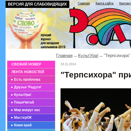
Главная
Карта сайта
Контак
ВЕРСИЯ ДЛЯ СЛАБОВИДЯЩИХ
Главная
КультУра!
"Терпсихора"
СВЕЖИЙ НОМЕР
18.11.2014
ЛЕНТА НОВОСТЕЙ
"Терпсихора" пр
Есть проблема
Друзья 'Радуги'
КультУра!
ПишиЧитай
Мир вокруг нас
МастерОК
Коми край