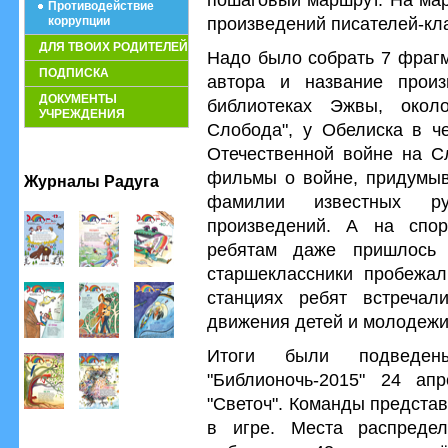
Противодействие
произведений писателей-кл
коррупции
ДЛЯ ТВОИХ РОДИТЕЛЕЙ
Надо было собрать 7 фрагм
ПОДПИСКА
автора и название прои
ДОКУМЕНТЫ
библиотеках Эжвы, окол
УЧРЕЖДЕНИЯ
Слобода", у Обелиска в ч
Отечественной войне на С
фильмы о войне, придумыв
Журналы Радуга
фамилии известных ру
произведений. А на спо
ребятам даже пришлось п
старшеклассники пробежал
станциях ребят встречал
движения детей и молодежи 
Итоги были подведен
"Библионочь-2015" 24 ап
"Светоч". Команды предста
в игре. Места распреде