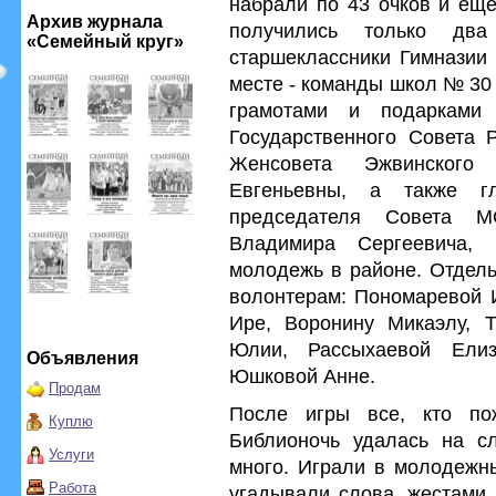
набрали по 43 очков и ещё
Архив журнала
получились только два
«Семейный круг»
старшеклассники Гимнази
месте - команды школ № 30
грамотами и подарками 
Государственного Совета 
Женсовета Эжвинского
Евгеньевны, а также 
председателя Совета 
Владимира Сергеевича, 
молодежь в районе. Отдел
волонтерам: Пономаревой И
Ире, Воронину Микаэлу, 
Юлии, Рассыхаевой Ели
Объявления
Юшковой Анне.
Продам
После игры все, кто пож
Куплю
Библионочь удалась на сл
Услуги
много. Играли в молодежны
Работа
угадывали слова, жестами 