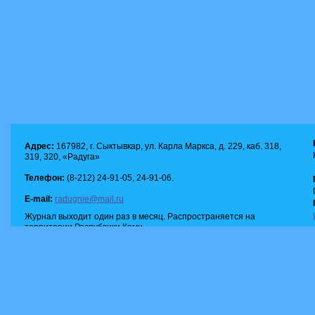
Адрес:
167982, г. Сыктывкар, ул. Карла Маркса, д. 229, каб. 318,
319, 320, «Радуга»
Телефон:
(8-212) 24-91-05, 24-91-06.
E-mail:
radugnie@mail.ru
Журнал выходит один раз в месяц. Распространяется на
территории Республики Коми.