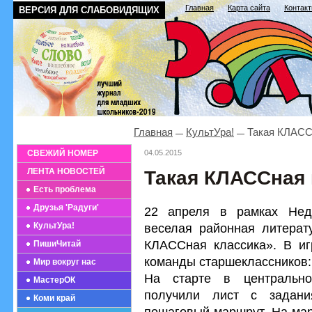
Главная
Карта сайта
Контак
ВЕРСИЯ ДЛЯ СЛАБОВИДЯЩИХ
Главная
КультУра!
Такая КЛАСС
СВЕЖИЙ НОМЕР
04.05.2015
ЛЕНТА НОВОСТЕЙ
Такая КЛАССная 
Есть проблема
Друзья 'Радуги'
22 апреля в рамках Нед
КультУра!
веселая районная литерату
КЛАССная классика». В иг
ПишиЧитай
команды старшеклассников: 
Мир вокруг нас
На старте в центрально
МастерОК
получили лист с задан
Коми край
пошаговый маршрут. На мар