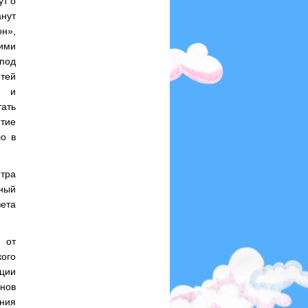
ут о
нут
он»,
оими
под
етей
ь и
тать
ятие
ло в
тра
ный
ета
 от
ого
ации
нов
ния