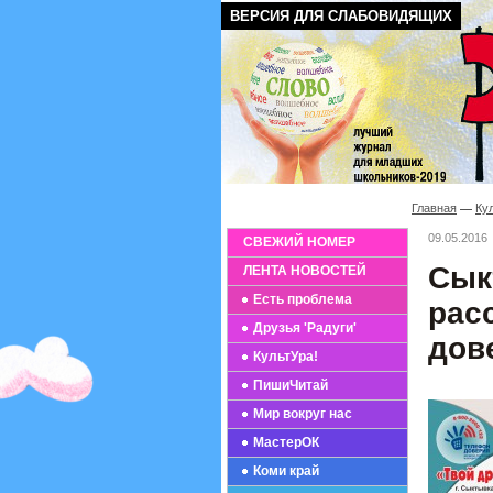
ВЕРСИЯ ДЛЯ СЛАБОВИДЯЩИХ
Главная
Ку
09.05.2016
СВЕЖИЙ НОМЕР
Сык
ЛЕНТА НОВОСТЕЙ
Есть проблема
рас
Друзья 'Радуги'
дов
КультУра!
ПишиЧитай
Мир вокруг нас
МастерОК
Коми край