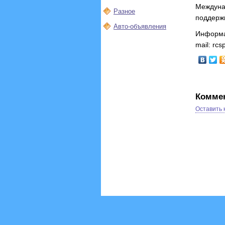
Междун
Разное
поддержи
Авто-объявления
Информа
mail: rcs
Комме
Оставить