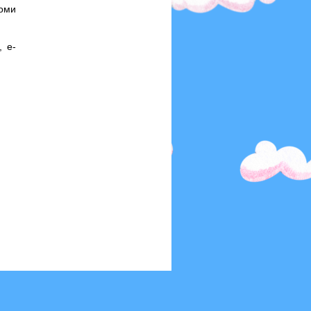
оми
, e-