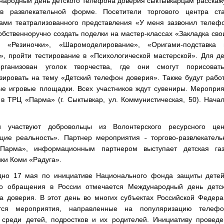
народный день детского телефона доверия сыктывкарцам расскаж
в развлекательной форме. Посетители торгового центра ста
ками театрализованного представления «У меня зазвонил телеф
обственноручно создать поделки на мастер-классах «Закладка св
, «Резиночки», «Шаромоделирование», «Оригами-подставка 
», пройти тестирование в «Психологической мастерской». Для д
рганизован уголок творчества, где они смогут порисоват
зировать на тему «Детский телефон доверия». Также будут рабо
ые игровые площадки. Всех участников ждут сувениры. Меропри
в ТРЦ «Парма» (г. Сыктывкар, ул. Коммунистическая, 50). Нача
 участвуют добровольцы из Волонтерского ресурсного цен
ие реальность». Партнер мероприятия ˗ торгово-развлекатель
Парма», информационным партнером выступает детская газ
ки Коми «Радуга».
одно 17 мая по инициативе Национального фонда защиты детей
го обращения в России отмечается Международный день детск
а доверия. В этот день во многих субъектах Российской Федер
тся мероприятия, направленные на популяризацию телефо
 среди детей, подростков и их родителей. Инициативу проведе