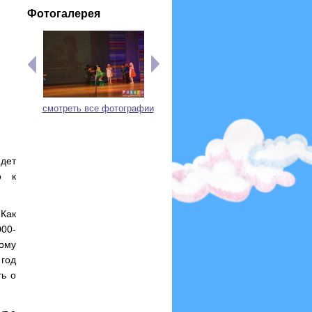
Фотогалерея
смотреть все фотографии
дет
о к
 Как
000-
ому
 год
ть о