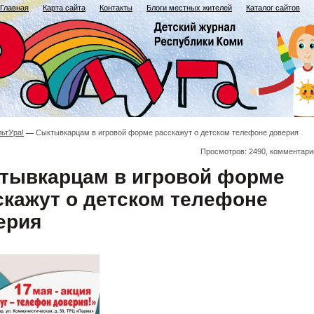
Главная
Карта сайта
Контакты
Блоги местных жителей
Каталог сайтов
льтУра!
Сыктывкарцам в игровой форме расскажут о детском телефоне доверия
Просмотров: 2490, комментари
тывкарцам в игровой форме
скажут о детском телефоне
ерия