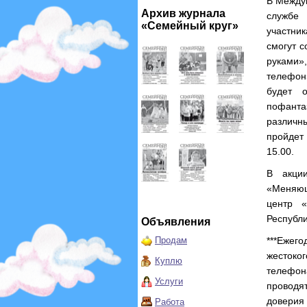
В Между
Архив журнала
службе 
«Семейный круг»
участни
смогут с
руками»
телефон
будет о
пофанта
различн
пройдет 
15.00.
В акции
«Меняющ
центр «
Республи
Объявления
Продам
***Ежег
жестоко
Куплю
телефон
Услуги
проводя
доверия
Работа