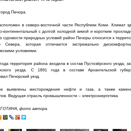
город Печора.
асположен в северо-восточной части Республики Коми. Климат з
о-континентальный с долгой холодной зимой и коротким прохла
о суровости природных условий район Печоры относится к террит
о Севера, которая отличается экстремально дискомфортн
ческими условиями.
года территория района входила в состав Пустозёрского уезда, з
ского уезда. С 1891 года в составе Архангельской губер
вал Печорский уезд.
не выявлены месторождения нефти и газа, а также камен
лов. Ведущая отрасль промышленности – электроэнергетика.
ГОТИНА, фото автора.