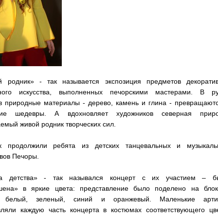
родник» - так называется экспозиция предметов декоратив
ного искусства, выполненных печорскими мастерами. В ру
в природные материалы - дерево, камень и глина - превращают
щие шедевры. А вдохновляет художников северная приро
емый живой родник творческих сил.
к продолжили ребята из детских танцевальных и музыкаль
вов Печоры.
та детства» - так назывался концерт с их участием – б
шена» в яркие цвета: представление было поделено на блок
, белый, зеленый, синий и оранжевый. Маленькие арти
вляли каждую часть концерта в костюмах соответствующего цве