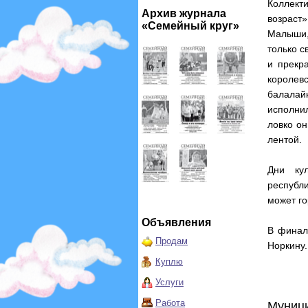
Коллект
Архив журнала
возраст
«Семейный круг»
Малыши,
только с
и прекр
королев
балалай
исполнил
ловко о
лентой.
Дни ку
республи
может го
Объявления
В финал
Продам
Норкину.
Куплю
Услуги
Работа
Муниц