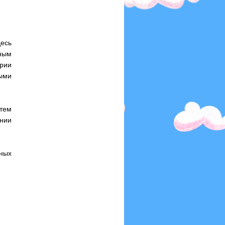
десь
дным
ории
ыми
атем
нии
ных