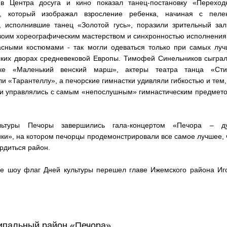
ив Центра досуга и кино показал танец-постановку «Переход
», который изображал взросление ребенка, начиная с пелен
 исполнившие танец «Золотой гусь», поразили зрительный зал
воим хореографическим мастерством и синхронностью исполнения
асными костюмами - так могли одеваться только при самых луч
ских дворах средневековой Европы. Тимофей Синельников сыгра
ке «Маленький венский марш», актеры театра танца «Сти
и «Тарантеллу», а печорские гимнастки удивляли гибкостью и тем,
ни управлялись с самым «непослушным» гимнастическим предмет
льтуры Печоры завершились гала-концертом «Печора – д
ки», на котором печорцы продемонстрировали все самое лучшее,
рдиться район.
е шоу флаг Дней культуры перешел главе Ижемского района Иг
ипальный район «Печора»