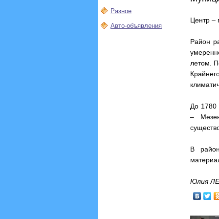
Разное
Центр – 
Авто-объявления
Район р
умеренн
летом. П
Крайнег
климати
До 1780 
– Мезен
существо
В райо
материа
Юлия ЛЕ