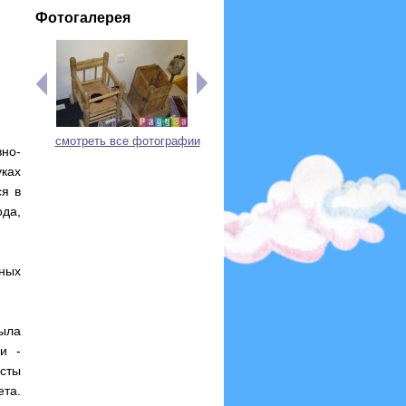
Фотогалерея
смотреть все фотографии
но-
ках
ся в
да,
ных
ыла
и -
сты
та.