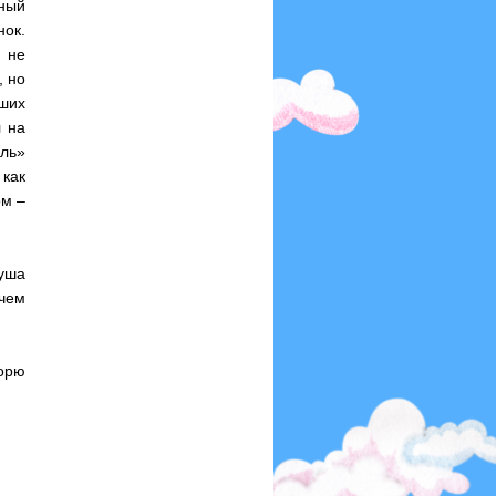
ный
ок.
 не
, но
ших
л на
ль»
 как
ом –
уша
 чем
орю