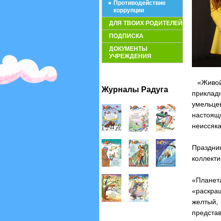
Противодействие
коррупции
ДЛЯ ТВОИХ РОДИТЕЛЕЙ
ПОДПИСКА
ДОКУМЕНТЫ
УЧРЕЖДЕНИЯ
«Живой 
Журналы Радуга
приклад
умельце
настоя
неиссяка
Праздни
коллекти
«Плане
«раскра
желтый
предста