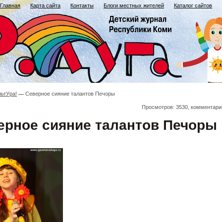
Главная
Карта сайта
Контакты
Блоги местных жителей
Каталог сайтов
льтУра!
Северное сияние талантов Печоры
Просмотров: 3530, комментари
ерное сияние талантов Печоры