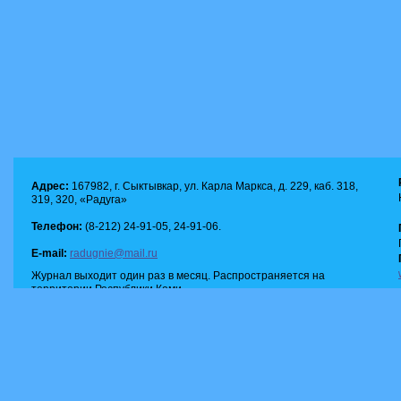
Адрес:
167982, г. Сыктывкар, ул. Карла Маркса, д. 229, каб. 318,
319, 320, «Радуга»
Телефон:
(8-212) 24-91-05, 24-91-06.
E-mail:
radugnie@mail.ru
Журнал выходит один раз в месяц. Распространяется на
территории Республики Коми.