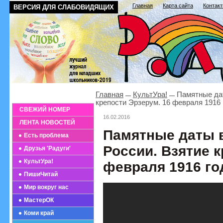
Главная
Карта сайта
Контак
ВЕРСИЯ ДЛЯ СЛАБОВИДЯЩИХ
Главная
КультУра!
Памятные дат
крепости Эрзерум. 16 февраля 1916 
СВЕЖИЙ НОМЕР
16.02.2016
ЛЕНТА НОВОСТЕЙ
Памятные даты 
Есть проблема
России. Взятие к
Друзья 'Радуги'
КультУра!
февраля 1916 го
ПишиЧитай
Мир вокруг нас
МастерОК
Коми край