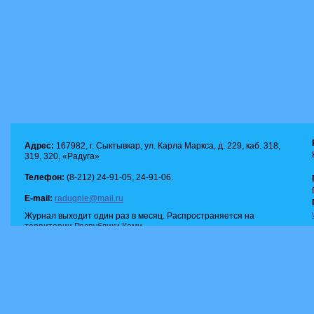
Адрес:
167982, г. Сыктывкар, ул. Карла Маркса, д. 229, каб. 318,
319, 320, «Радуга»
Телефон:
(8-212) 24-91-05, 24-91-06.
E-mail:
radugnie@mail.ru
Журнал выходит один раз в месяц. Распространяется на
территории Республики Коми.