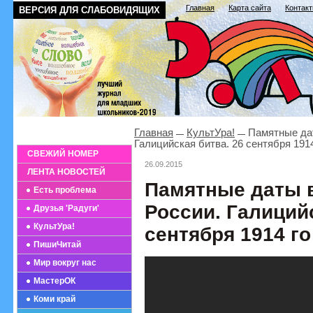
Главная
Карта сайта
Контак
ВЕРСИЯ ДЛЯ СЛАБОВИДЯЩИХ
Главная
КультУра!
Памятные дат
Галицийская битва. 26 сентября 1914
СВЕЖИЙ НОМЕР
26.09.2015
ЛЕНТА НОВОСТЕЙ
Памятные даты 
Есть проблема
России. Галицийс
Друзья 'Радуги'
КультУра!
сентября 1914 го
ПишиЧитай
Мир вокруг нас
МастерОК
Коми край