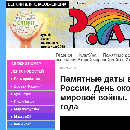
Главная
Карта сайта
Контак
ВЕРСИЯ ДЛЯ СЛАБОВИДЯЩИХ
Главная
КультУра!
Памятные дат
окончания Второй мировой войны. 2 
СВЕЖИЙ НОМЕР
02.09.2015
ЛЕНТА НОВОСТЕЙ
Памятные даты 
Есть проблема
России. День ок
Друзья 'Радуги'
КультУра!
мировой войны. 
ПишиЧитай
года
Мир вокруг нас
МастерОК
Коми край