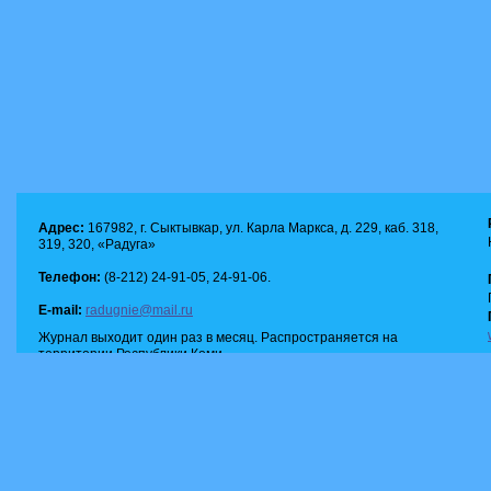
Адрес:
167982, г. Сыктывкар, ул. Карла Маркса, д. 229, каб. 318,
319, 320, «Радуга»
Телефон:
(8-212) 24-91-05, 24-91-06.
E-mail:
radugnie@mail.ru
Журнал выходит один раз в месяц. Распространяется на
территории Республики Коми.