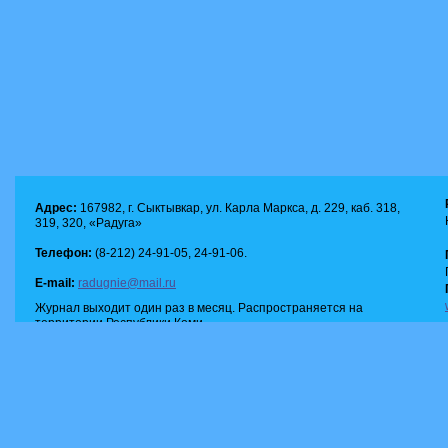
Адрес:
167982, г. Сыктывкар, ул. Карла Маркса, д. 229, каб. 318,
319, 320, «Радуга»
Телефон:
(8-212) 24-91-05, 24-91-06.
E-mail:
radugnie@mail.ru
Журнал выходит один раз в месяц. Распространяется на
территории Республики Коми.