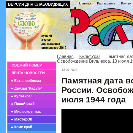
Главная
Карта сайта
Контак
ВЕРСИЯ ДЛЯ СЛАБОВИДЯЩИХ
Главная
КультУра!
Памятная дат
Освобождение Вильнюса. 13 июля 1
СВЕЖИЙ НОМЕР
13.07.2021
ЛЕНТА НОВОСТЕЙ
Памятная дата в
Есть проблема
России. Освобож
Друзья 'Радуги'
КультУра!
июля 1944 года
ПишиЧитай
Мир вокруг нас
МастерОК
Коми край