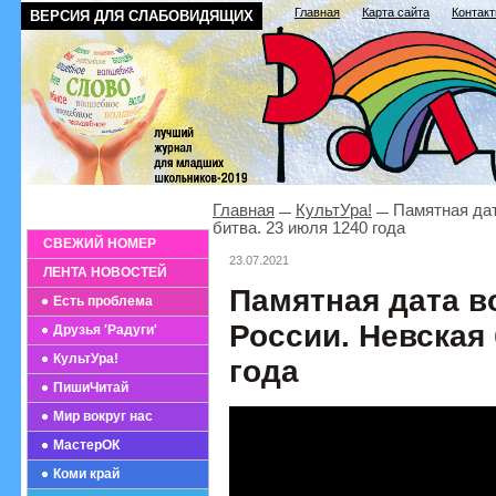
Главная
Карта сайта
Контак
ВЕРСИЯ ДЛЯ СЛАБОВИДЯЩИХ
Главная
КультУра!
Памятная дат
битва. 23 июля 1240 года
СВЕЖИЙ НОМЕР
23.07.2021
ЛЕНТА НОВОСТЕЙ
Памятная дата в
Есть проблема
России. Невская 
Друзья 'Радуги'
КультУра!
года
ПишиЧитай
Мир вокруг нас
МастерОК
Коми край