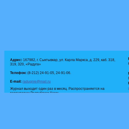
Адрес:
167982, г. Сыктывкар, ул. Карла Маркса, д. 229, каб. 318,
319, 320, «Радуга»
Телефон:
(8-212) 24-91-05, 24-91-06.
E-mail:
radugnie@mail.ru
Журнал выходит один раз в месяц. Распространяется на
территории Республики Коми.