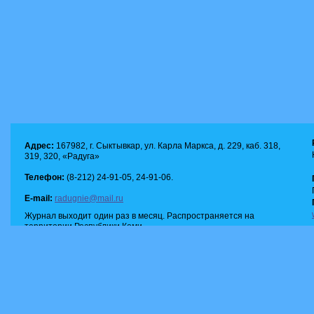
Адрес:
167982, г. Сыктывкар, ул. Карла Маркса, д. 229, каб. 318,
319, 320, «Радуга»
Телефон:
(8-212) 24-91-05, 24-91-06.
E-mail:
radugnie@mail.ru
Журнал выходит один раз в месяц. Распространяется на
территории Республики Коми.