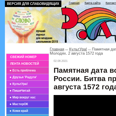
Главная
Карта сайта
Контак
ВЕРСИЯ ДЛЯ СЛАБОВИДЯЩИХ
Главная
КультУра!
Памятная дат
Молодях. 2 августа 1572 года
СВЕЖИЙ НОМЕР
02.08.2021
ЛЕНТА НОВОСТЕЙ
Памятная дата в
Есть проблема
России. Битва п
Друзья 'Радуги'
КультУра!
августа 1572 год
ПишиЧитай
Мир вокруг нас
МастерОК
Коми край