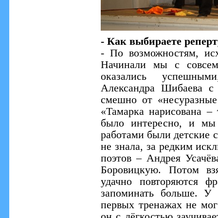
- Как выбираете реперт
- По возможностям, ис
Начинали мы с совсем
оказались успешны
Александра Шибаева с
смешно от «несуразные
«Тамарка нарисована – 
было интересно, и мы
работами были детские с
не знала, за редким ис
поэтов – Андрея Усачёв
Боровицкую. Потом вз
удачно повторяются ф
запоминать больше. У 
первых тренажах не мог
он с лёгкостью заучивает