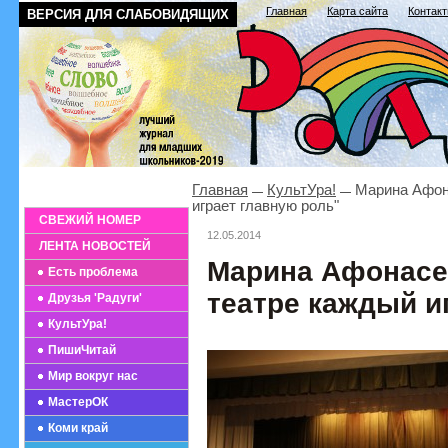
Главная
Карта сайта
Контак
ВЕРСИЯ ДЛЯ СЛАБОВИДЯЩИХ
Главная
КультУра!
Марина Афона
играет главную роль"
СВЕЖИЙ НОМЕР
12.05.2014
ЛЕНТА НОВОСТЕЙ
Марина Афонасе
Есть проблема
театре каждый и
Друзья 'Радуги'
КультУра!
ПишиЧитай
Мир вокруг нас
МастерОК
Коми край