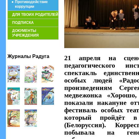
Противодействие
коррупции
ДЛЯ ТВОИХ РОДИТЕЛЕЙ
ПОДПИСКА
ДОКУМЕНТЫ
УЧРЕЖДЕНИЯ
Журналы Радуга
21 апреля на сцене
педагогического и
спектакль единствен
особых людей «Радо
произведениям Серг
медвежонка «Хорошо,
показали накануне от
фестиваль особых теа
который пройдёт 
(Белоруссия). Корре
побывала на ген