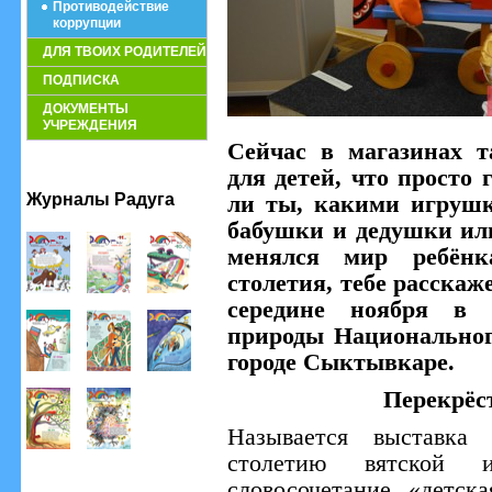
Противодействие
коррупции
ДЛЯ ТВОИХ РОДИТЕЛЕЙ
ПОДПИСКА
ДОКУМЕНТЫ
УЧРЕЖДЕНИЯ
Сейчас в магазинах т
для детей, что просто 
Журналы Радуга
ли ты, какими игрушк
бабушки и дедушки ил
менялся мир ребёнк
столетия, тебе расска
середине ноября в 
природы Национальног
городе Сыктывкаре.
Перекрёс
Называется выставка
столетию вятской
словосочетание «детск