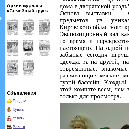
дома в дворянской усадь
Архив журнала
«Семейный круг»
Основа выставки – б
предметов из уника
Кировского областного к
Экспозиционный зал как
то время в перекрёст
настоящего. На одной 
забытые сегодня игруш
одежда. А на другой, н
современные, знакомы
развивающие мягкие мо
сухой бассейн. Каждый 
этой комнате всем, чем 
Объявления
только для просмотра.
Продам
Куплю
Услуги
Работа