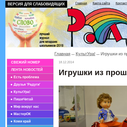
Главная
Карта сайта
Контак
ВЕРСИЯ ДЛЯ СЛАБОВИДЯЩИХ
Главная
КультУра!
Игрушки из п
СВЕЖИЙ НОМЕР
18.12.2014
ЛЕНТА НОВОСТЕЙ
Игрушки из прош
Есть проблема
Друзья 'Радуги'
КультУра!
ПишиЧитай
Мир вокруг нас
МастерОК
Коми край