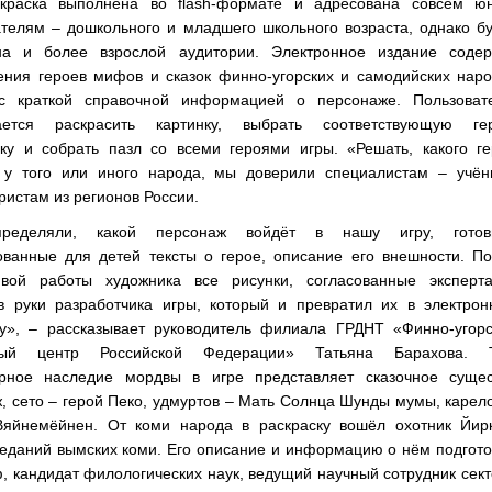
скраска выполнена во flash-формате и адресована совсем ю
ателям – дошкольного и младшего школьного возраста, однако б
на и более взрослой аудитории. Электронное издание содер
ения героев мифов и сказок финно-угорских и самодийских нар
с краткой справочной информацией о персонаже. Пользоват
ается раскрасить картинку, выбрать соответствующую ге
ику и собрать пазл со всеми героями игры. «Решать, какого г
 у того или иного народа, мы доверили специалистам – учён
истам из регионов России.
ределяли, какой персонаж войдёт в нашу игру, готов
ованные для детей тексты о герое, описание его внешности. П
ивой работы художника все рисунки, согласованные эксперта
в руки разработчика игры, который и превратил их в электрон
ку», – рассказывает руководитель филиала ГРДНТ «Финно-угорс
рный центр Российской Федерации» Татьяна Барахова. Т
рное наследие мордвы в игре представляет сказочное сущес
, сето – герой Пеко, удмуртов – Мать Солнца Шунды мумы, карел
Вяйнемёйнен. От коми народа в раскраску вошёл охотник Йирк
реданий вымских коми. Его описание и информацию о нём подгот
, кандидат филологических наук, ведущий научный сотрудник сек