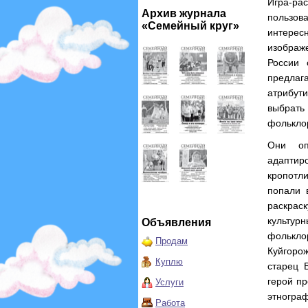
Игра-ра
Архив журнала
пользов
«Семейный круг»
интерес
изображ
России 
предлаг
атрибут
выбрать
фольклор
Они оп
адаптир
кропотл
попали 
раскрас
культу
Объявления
фолькло
Продам
Куйгорож
Куплю
старец 
герой п
Услуги
этнограф
Работа