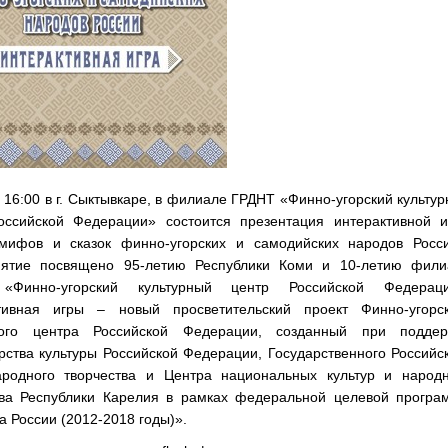
 16:00 в г. Сыктывкаре, в филиале ГРДНТ «Финно-угорский культу
оссийской Федерации» состоится презентация интерактивной и
мифов и сказок финно-угорских и самодийских народов Росси
ятие посвящено 95-летию Республики Коми и 10-летию фили
«Финно-угорский культурный центр Российской Федераци
тивная игры – новый просветительский проект Финно-угорск
ного центра Российской Федерации, созданный при поддер
ства культуры Российской Федерации, Государственного Российс
родного творчества и Центра национальных культур и народн
тва Республики Карелия в рамках федеральной целевой програ
а России (2012-2018 годы)».