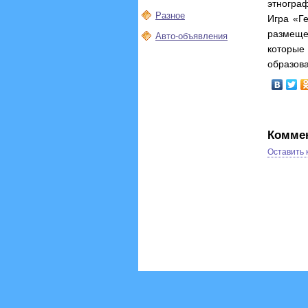
этнограф
Разное
Игра «Г
размещен
Авто-объявления
которые
образова
Комме
Оставить