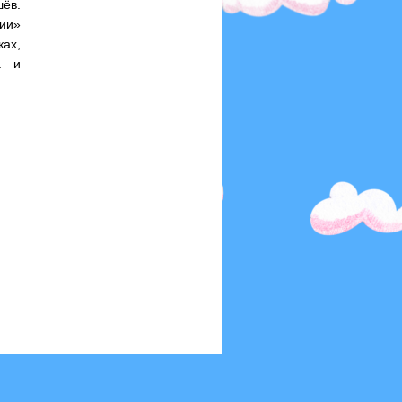
шёв.
сии»
ках,
а и