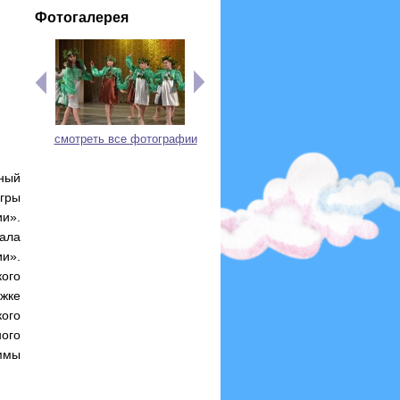
Фотогалерея
смотреть все фотографии
рный
гры
и».
ала
и».
ого
жке
кого
ого
ммы