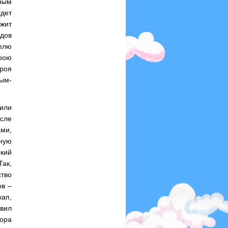
ным
удет
жит
одов
елю
рою
ероя
ым-
или
осле
ми,
ную
кий
ак,
тво
ов –
ап,
овил
тора