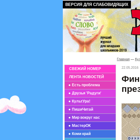
ВЕРСИЯ ДЛЯ СЛАБОВИДЯЩИХ
Главная
Ку
22.05.2016
СВЕЖИЙ НОМЕР
Фин
ЛЕНТА НОВОСТЕЙ
Есть проблема
пре
Друзья 'Радуги'
КультУра!
ПишиЧитай
Мир вокруг нас
МастерОК
Коми край