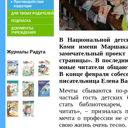
Противодействие
коррупции
ДЛЯ ТВОИХ РОДИТЕЛЕЙ
ПОДПИСКА
ДОКУМЕНТЫ
УЧРЕЖДЕНИЯ
В Национальной детск
Коми имени Маршака
Журналы Радуга
замечательный проект
страницы». В последн
юные читатели общают
В конце февраля собес
писательница Елена Ва
Мечты сбываются по-р
частый гость детских 
стать библиотекарем,
читать», – призналась 
мечта о профессии не с
свою жизнь очень тесно.