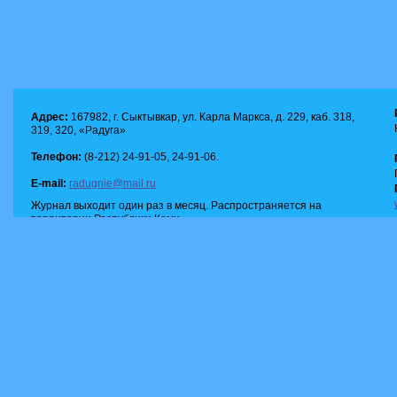
Адрес:
167982, г. Сыктывкар, ул. Карла Маркса, д. 229, каб. 318,
319, 320, «Радуга»
Телефон:
(8-212) 24-91-05, 24-91-06.
E-mail:
radugnie@mail.ru
Журнал выходит один раз в месяц. Распространяется на
территории Республики Коми.