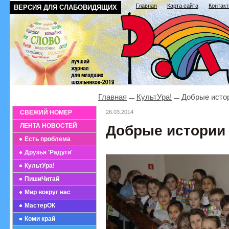
Главная
Карта сайта
Контак
ВЕРСИЯ ДЛЯ СЛАБОВИДЯЩИХ
Главная
КультУра!
Добрые исто
СВЕЖИЙ НОМЕР
26.03.2014
ЛЕНТА НОВОСТЕЙ
Добрые истории
Есть проблема
Друзья 'Радуги'
КультУра!
ПишиЧитай
Мир вокруг нас
МастерОК
Коми край