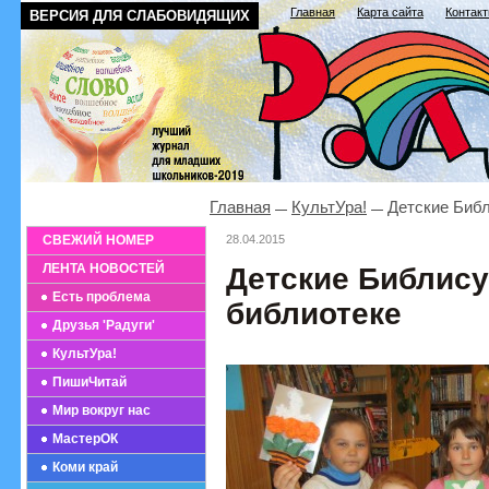
Главная
Карта сайта
Контак
ВЕРСИЯ ДЛЯ СЛАБОВИДЯЩИХ
Главная
КультУра!
Детские Библ
СВЕЖИЙ НОМЕР
28.04.2015
ЛЕНТА НОВОСТЕЙ
Детские Библису
Есть проблема
библиотеке
Друзья 'Радуги'
КультУра!
ПишиЧитай
Мир вокруг нас
МастерОК
Коми край