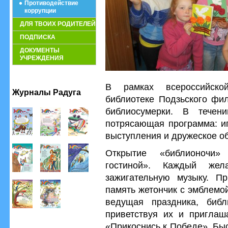
Противодействие
коррупции
ДЛЯ ТВОИХ РОДИТЕЛЕЙ
ПОДПИСКА
ДОКУМЕНТЫ
УЧРЕЖДЕНИЯ
В рамках всероссийско
Журналы Радуга
библиотеке Подзьского фи
библиосумерки. В течен
потрясающая программа: иг
выступления и дружеское о
Открытие «библионочи»
гостиной». Каждый же
зажигательную музыку. П
память жетончик с эмблемо
ведущая праздника, библ
приветствуя их и приглаша
«Прикоснись к Победе». Бы