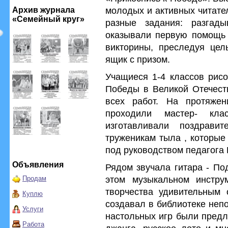
молодых и активных читате
Архив журнала
«Семейный круг»
разные задания: разгады
оказывали первую помощь 
викторины, преследуя цел
ящик с призом.
Учащиеся 1-4 классов рисо
Победы в Великой Отечест
всех работ. На протяжен
проходили мастер- кла
изготавливали поздрави
труженикам тыла , которые
под руководством педагога
Объявления
Рядом звучала гитара - По
этом музыкальном инстру
Продам
творчества удивительным 
Куплю
создавал в библиотеке неп
Услуги
настольных игр были предл
Работа