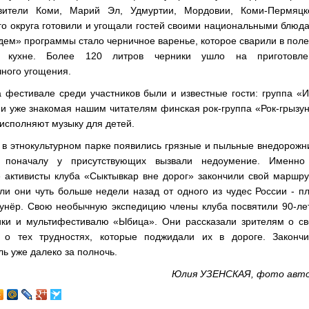
вители Коми, Марий Эл, Удмуртии, Мордовии, Коми-Пермяцко
о округа готовили и угощали гостей своими национальными блюд
дем» программы стало черничное варенье, которое сварили в пол
й кухне. Более 120 литров черники ушло на приготовле
ного угощения.
 фестивале среди участников были и известные гости: группа «
и уже знакомая нашим читателям финская рок-группа «Рок-грызу
исполняют музыку для детей.
 в этнокультурном парке появились грязные и пыльные внедорожн
 поначалу у присутствующих вызвали недоумение. Именно
 активисты клуба «Сыктывкар вне дорог» закончили свой маршру
ли они чуть больше недели назад от одного из чудес России - п
унёр. Свою необычную экспедицию члены клуба посвятили 90-ле
ики и мультифестивалю «Ыбица». Они рассказали зрителям о св
, о тех трудностях, которые поджидали их в дороге. Закончи
ь уже далеко за полночь.
Юлия УЗЕНСКАЯ, фото авто