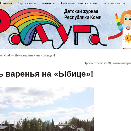
Главная
Карта сайта
Контакты
Блоги местных жителей
Каталог сайтов
льтУра!
День варенья на «Ыбице»!
Просмотров: 2978, комментари
ь варенья на «Ыбице»!