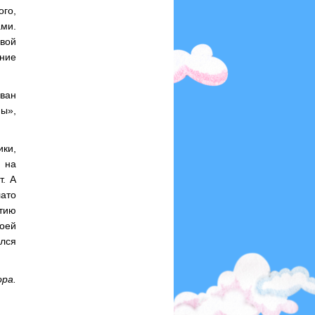
го,
ами.
евой
ние
Иван
ны»,
ики,
 на
т. А
лато
тию
оей
лся
ра.