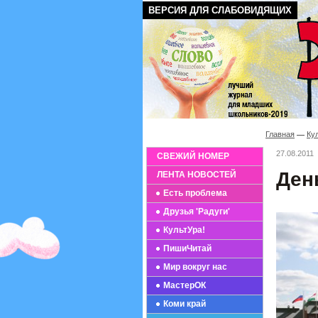
ВЕРСИЯ ДЛЯ СЛАБОВИДЯЩИХ
Главная
Ку
27.08.2011
СВЕЖИЙ НОМЕР
Ден
ЛЕНТА НОВОСТЕЙ
Есть проблема
Друзья 'Радуги'
КультУра!
ПишиЧитай
Мир вокруг нас
МастерОК
Коми край