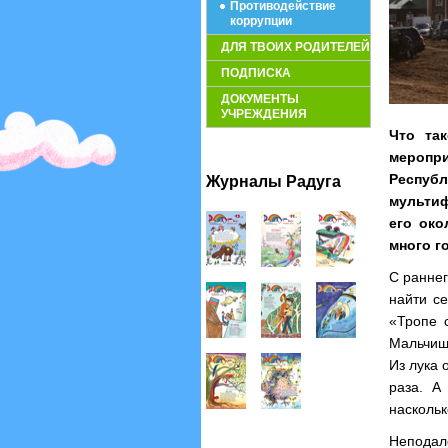
Противодействие
коррупции
ДЛЯ ТВОИХ РОДИТЕЛЕЙ
ПОДПИСКА
ДОКУМЕНТЫ
УЧРЕЖДЕНИЯ
Что та
меропри
Респуб
Журналы Радуга
мультиф
его око
много г
С раннег
найти с
«Тропе с
Мальчиш
Из лука 
раза. А
наскольк
Неподал