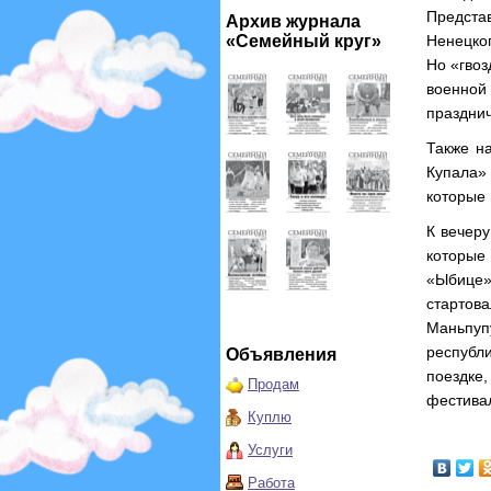
Предста
Архив журнала
«Семейный круг»
Ненецког
Но «гвоз
военно
празднич
Также на
Купала» 
которые 
К вечеру
которые
«Ыбице»
стартова
Маньпуп
республ
Объявления
поездке
Продам
фестивал
Куплю
Услуги
Работа