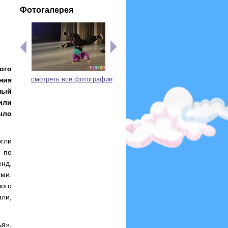
Фотогалерея
ого
смотреть все фотографии
ния
ный
или
ыло
огли
и по
енд.
ами.
вого
ли,
я».