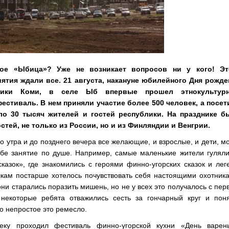
кое «Ыбица»? Уже не возникает вопросов ни у кого! Эт
ятия ждали все. 21 августа, накануне юбилейного Дня рожде
лики Коми, в селе Ыб впервые прошел этнокультур
естиваль. В нем приняли участие более 500 человек, а посет
ло 30 тысяч жителей и гостей республики. На празднике б
остей, не только из России, но и из Финляндии и Венгрии.
о утра и до позднего вечера все желающие, и взрослые, и дети, м
ебе занятие по душе. Например, самые маленькие жители гулял
казок», где знакомились с героями финно-угорских сказок и лег
кам постарше хотелось почувствовать себя настоящими охотник
они старались поразить мишень, но не у всех это получалось с пер
 некоторые ребята отважились сесть за гончарный круг и поня
о непростое это ремесло.
еку проходил фестиваль финно-угорской кухни «День варень