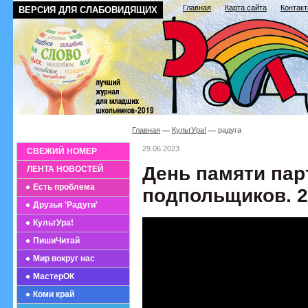
Главная
Карта сайта
Контак
ВЕРСИЯ ДЛЯ СЛАБОВИДЯЩИХ
Главная
КультУра!
радуга
29.06.2023
СВЕЖИЙ НОМЕР
День памяти пар
ЛЕНТА НОВОСТЕЙ
Есть проблема
подпольщиков. 2
Друзья 'Радуги'
КультУра!
ПишиЧитай
Мир вокруг нас
МастерОК
Коми край