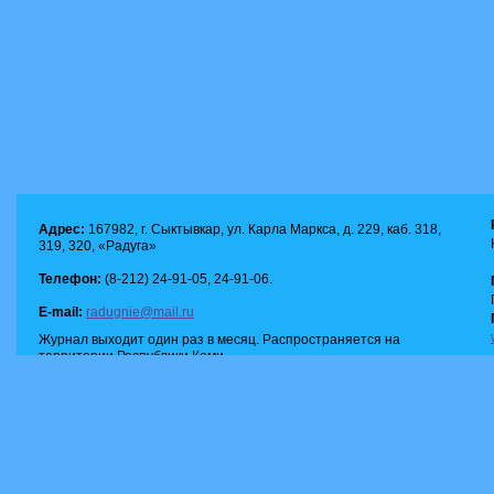
Адрес:
167982, г. Сыктывкар, ул. Карла Маркса, д. 229, каб. 318,
319, 320, «Радуга»
Телефон:
(8-212) 24-91-05, 24-91-06.
E-mail:
radugnie@mail.ru
Журнал выходит один раз в месяц. Распространяется на
территории Республики Коми.